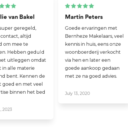
Martin Peters
Henk van Zog
Lees meer...
Goede ervaringen met
Fijne makelaar. 
Bernheze Makelaars, veel
al mijn 2e wonin
kennis in huis, eens onze
hen laten verko
woonboerderij verkocht
ook een woning 
via hen en later een
aankopen.
goede aankoop gedaan
Laagdrempelig 
met ze na goed advies.
professioneel, ik
ze graag aan.
July 13, 2020
June 16, 2021