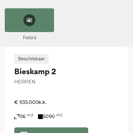
Foto's
Beschikbaar
Bieskamp 2
HERPEN
€ 935.000
k.k.
m2
m2
116
5090