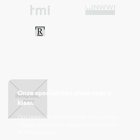
verwachtingswaarde middelhoog, overige zone –
dekzandrand, overige zone –
bebouwingsconcentratie, overige zone - beperking
veehouderij, overige zone - gemengd landelijk
gebied.
Kijk voor de volledige informatie op:
https://omgevingswet.overheid.nl/home
Disclaimer
Onze specialisten staan voor u
Deze informatie is door ons met de nodige
klaar.
zorgvuldigheid samengesteld. Onzerzijds wordt
Ons team van experts staat voor u klaar.
echter geen enkele aansprakelijkheid aanvaard
Twijfel niet om ons vrijblijvend te bellen
voor enige onvolledigheid, onjuistheid of
of Whatsappen.
anderszins, dan wel de gevolgen daarvan.