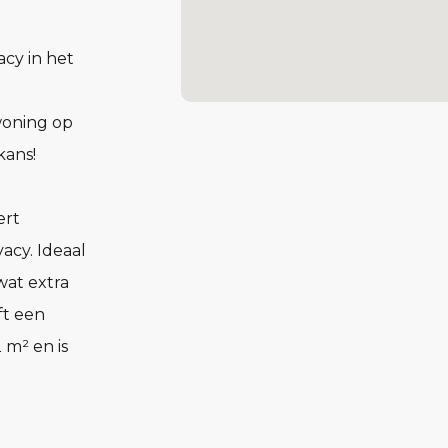
acy in het
woning op
kans!
ert
vacy. Ideaal
wat extra
ft een
 m² en is
t zorgt