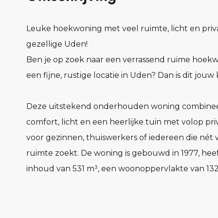
Leuke hoekwoning met veel ruimte, licht en priv
gezellige Uden!
Ben je op zoek naar een verrassend ruime hoek
een fijne, rustige locatie in Uden? Dan is dit jouw 
Deze uitstekend onderhouden woning combine
comfort, licht en een heerlijke tuin met volop pri
voor gezinnen, thuiswerkers of iedereen die nét 
ruimte zoekt. De woning is gebouwd in 1977, hee
inhoud van 531 m³, een woonoppervlakte van 132
gelegen op een perceel van 455 m².
De woning is uitgerust met 12 zonnepanelen, wa