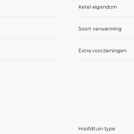
Ketel eigendom
Soort verwarming
k om
pslagruimte.
Extra voorzieningen
ijke
eik.
egen zijn
tand van
varieerd
Hoofdtuin type