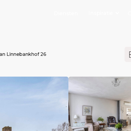
Inspiratie
Diensten
O
n Linnebankhof 26