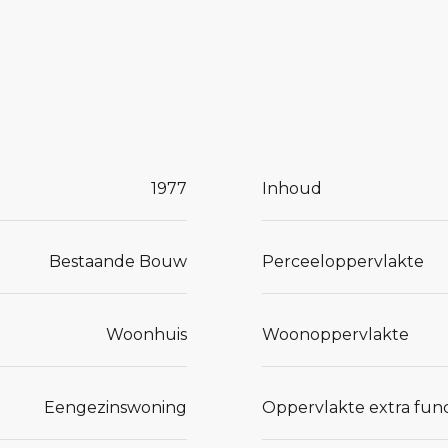
ten.
e woning,
rste indruk
iletruimte.
1977
Inhoud
ot de
ge
Bestaande Bouw
Perceeloppervlakte
Woonhuis
Woonoppervlakte
 uit
oer en de
Eengezinswoning
Oppervlakte extra func
rgen voor
uimtelijke