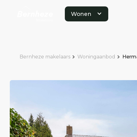
Wonen
Bernheze makelaars
Woningaanbod
Herma