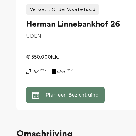
Verkocht Onder Voorbehoud
Herman Linnebankhof 26
UDEN
€ 550.000
k.k.
m2
m2
132
455
Plan een Bezichtiging
Omschrijving