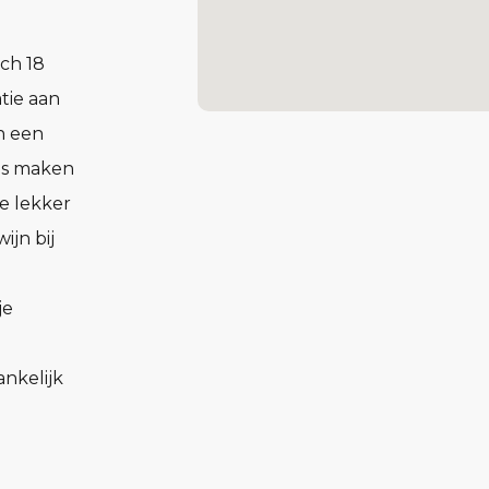
ch 18
tie aan
n een
ons maken
e lekker
ijn bij
je
nkelijk
 alle