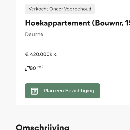
Verkocht Onder Voorbehoud
Hoekappartement (Bouwnr. 1
Deurne
€ 420.000
k.k.
m2
80
Plan een Bezichtiging
Omschrijving