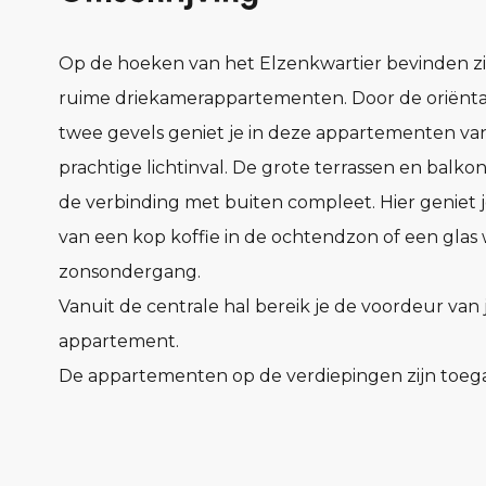
Op de hoeken van het Elzenkwartier bevinden zi
ruime driekamerappartementen. Door de oriënta
twee gevels geniet je in deze appartementen va
prachtige lichtinval. De grote terrassen en balk
de verbinding met buiten compleet. Hier geniet j
van een kop koffie in de ochtendzon of een glas w
zonsondergang.
Vanuit de centrale hal bereik je de voordeur van 
appartement.
De appartementen op de verdiepingen zijn toega
met de lift en met de trap.
De entree, met meterkast en garderobe, verbindt
ruimtes in het appartement.