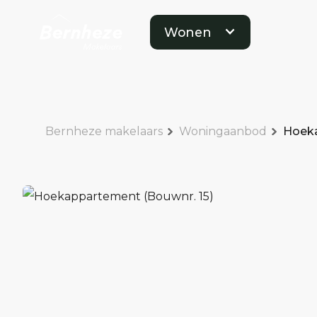
Wonen
Bernheze makelaars
Woningaanbod
Hoeka