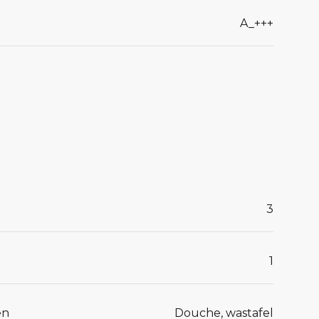
A_+++
3
1
en
Douche, wastafel