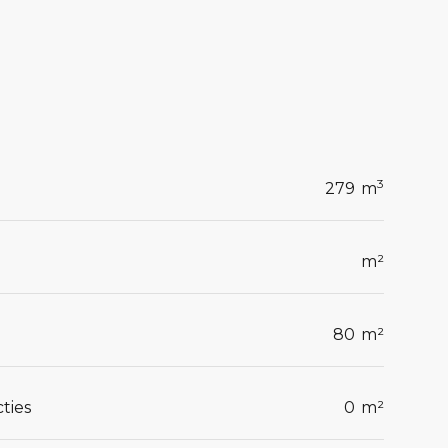
3
279
m
m²
80
m²
ties
0
m²