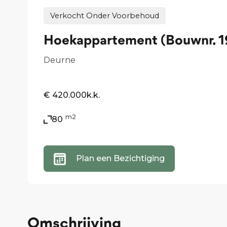
Verkocht Onder Voorbehoud
Hoekappartement (Bouwnr. 1
Deurne
€ 420.000
k.k.
m2
80
Plan een Bezichtiging
Omschrijving