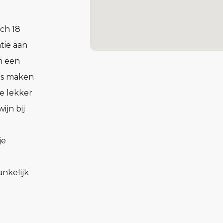
ch 18
tie aan
n een
ons maken
e lekker
ijn bij
je
nkelijk
 alle