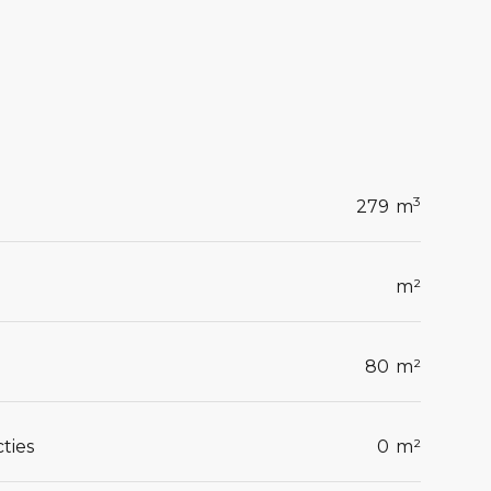
3
279
m
m²
80
m²
ties
0
m²