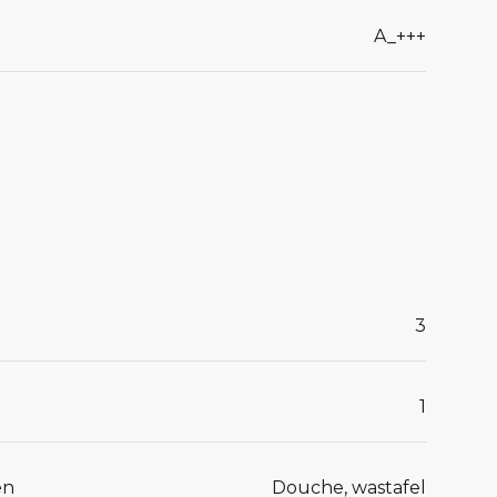
A_+++
3
1
en
Douche, wastafel