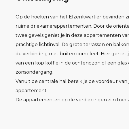
Op de hoeken van het Elzenkwartier bevinden zi
ruime driekamerappartementen. Door de oriënta
twee gevels geniet je in deze appartementen va
prachtige lichtinval. De grote terrassen en balk
de verbinding met buiten compleet. Hier geniet j
van een kop koffie in de ochtendzon of een glas w
zonsondergang.
Vanuit de centrale hal bereik je de voordeur van 
appartement.
De appartementen op de verdiepingen zijn toega
met de lift en met de trap.
De entree, met meterkast en garderobe, verbindt
ruimtes in het appartement.