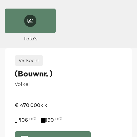
Foto's
Verkocht
(Bouwnr. )
Volkel
€ 470.000
k.k.
m2
m2
106
190