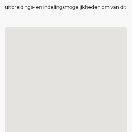
uitbreidings- en indelingsmogelijkheden om van dit
huis jouw thuis te maken.
Pluspunten
Zeer energiezuinige woning
Tuingerichte woonkamer
Vloerverwarming in hele woning
Veel lichtinval in woonkamer door de grote
achtergevelpui
Achtertuin met berging en achterom
Optionele garage
2x parkeergelegenheid eigen terrein
Diverse indelings- en uitbreidingsmogelijkheden
Indeling
De indeling is bijzonder praktisch met beneden een