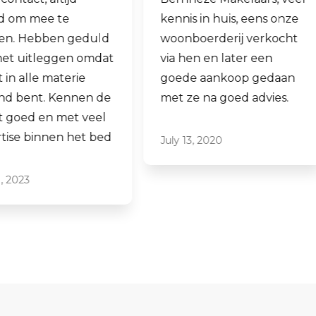
kennis in huis, eens onze
hen laten verko
woonboerderij verkocht
ook een woning 
via hen en later een
aankopen.
goede aankoop gedaan
Laagdrempelig 
met ze na goed advies.
professioneel, ik
ze graag aan.
July 13, 2020
June 16, 2021