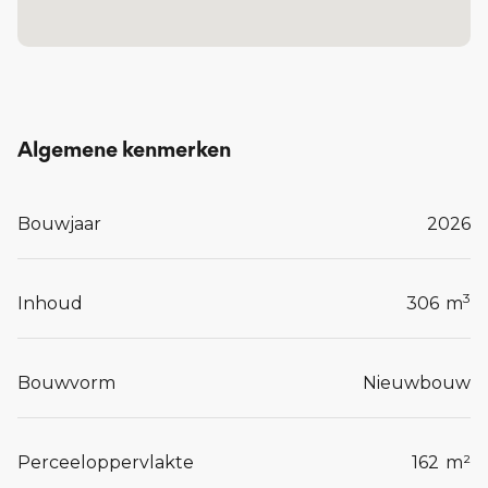
Twee slaapkamers
Badkamer en toilet met modern sanitair van
Villeroy & Boch
Separate houten buitenberging, bereikbaar via
een achterpad
Algemene kenmerken
Parkeren voor de woning
Bouwjaar
2026
Diverse keuzeopties mogelijk, waaronder een
ruimere woonkamer of dakkapel
3
Energiezuinig en gasloos wonen met
Inhoud
306
m
balansventilatie, uitstekende isolatie,
zonnepanelen, een lucht-water warmtepomp,
Bouwvorm
Nieuwbouw
vloerverwarming én vloerkoeling
Perceeloppervlakte
162
m²