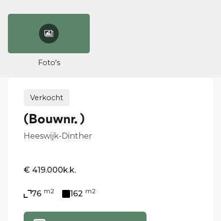
Foto's
Verkocht
(Bouwnr. )
Heeswijk-Dinther
€ 419.000
k.k.
m2
m2
76
162