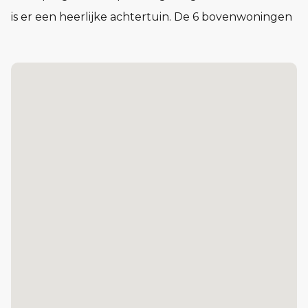
is er een heerlijke achtertuin. De 6 bovenwoningen
(type M) hebben een fijn dakterras aan de voorzijde
van de woning en er is ook nog een extra etage. De
woonoppervlakte van de bovenwoningen bedraagt
circa 74 m². De beneden- en bovenwoningen
worden uitgevoerd in een genuanceerd rode
gevelsteen. Ook bij deze woningen heeft de
architect gezorgd voor fraaie accenten in het
metselwerk.
Bovenwoning met een zonnig dakterras en een
extra etage
Woonkamer met veel daglicht en een open
keuken