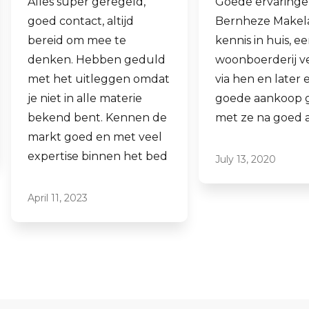
Goede ervaringen met
Fijne makelaar.
Bernheze Makelaars, veel
al mijn 2e woni
kennis in huis, eens onze
hen laten verk
woonboerderij verkocht
ook een woning
via hen en later een
aankopen.
goede aankoop gedaan
Laagdrempelig 
met ze na goed advies.
professioneel, i
ze graag aan.
July 13, 2020
June 16, 2021