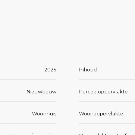
an de
popgang
e woning
2025
Inhoud
.
ning met
Nieuwbouw
Perceeloppervlakte
e woning
Woonhuis
Woonoppervlakte
programma.