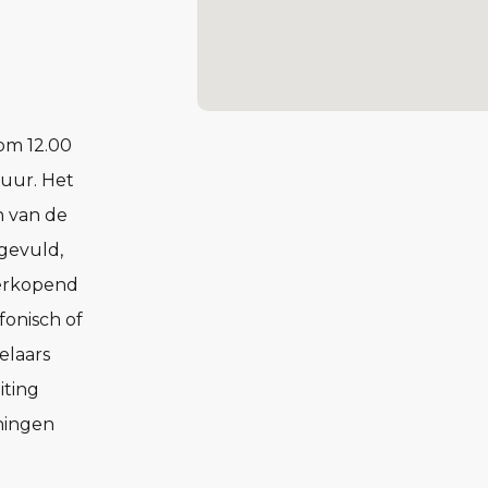
 om 12.00
 uur. Het
n van de
ngevuld,
verkopend
fonisch of
elaars
iting
ningen