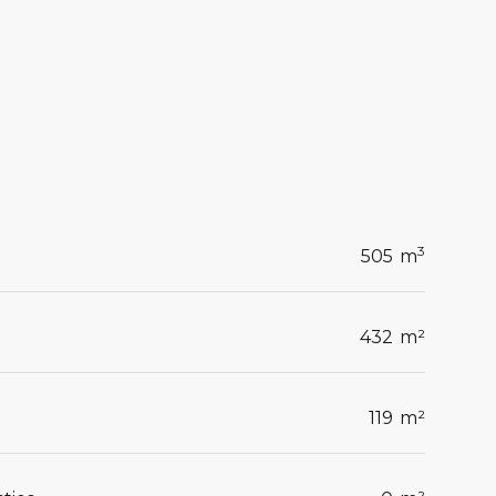
3
505
m
432
m²
119
m²