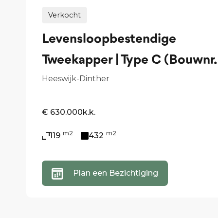
Verkocht
Levensloopbestendige
Tweekapper | Type C (Bouwnr.
Heeswijk-Dinther
€ 630.000
k.k.
m2
m2
119
432
Plan een Bezichtiging