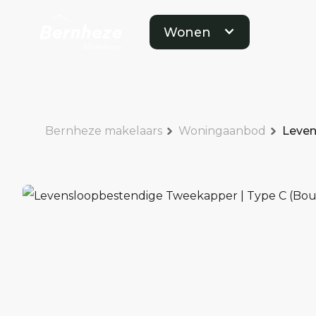
Wonen
Bernheze makelaars
Woningaanbod
Leven