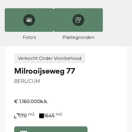
Foto's
Plattegronden
Verkocht Onder Voorbehoud
Milrooijseweg 77
BERLICUM
€ 1.160.000
k.k.
m2
m2
170
1645