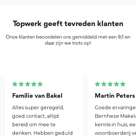
Topwerk geeft tevreden klanten
Onze klanten beoordelen ons gemiddeld met een
9,1
en
daar zijn we trots op!
Martin Peters
Henk van Zo
Goede ervaringen met
Fijne makelaar.
Bernheze Makelaars, veel
al mijn 2e woni
kennis in huis, eens onze
hen laten verk
woonboerderij verkocht
ook een woning