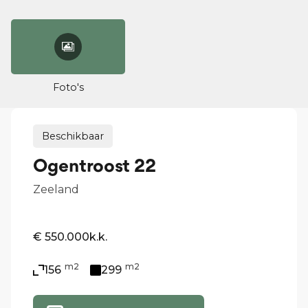
Foto's
Beschikbaar
Ogentroost 22
Zeeland
€ 550.000
k.k.
m2
m2
156
299