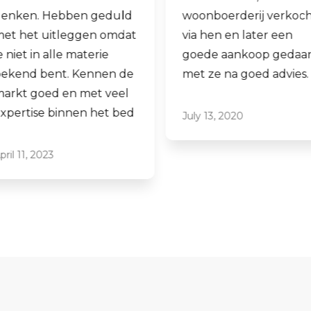
woonboerderij verkocht
ook een woning
via hen en later een
aankopen.
goede aankoop gedaan
Laagdrempelig 
met ze na goed advies.
professioneel, i
ze graag aan.
July 13, 2020
June 16, 2021