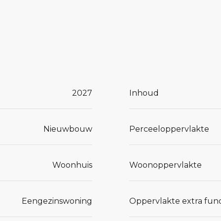
roen
nstallaties
ij je past,
2027
Inhoud
een
Nieuwbouw
Perceeloppervlakte
ensen zodat
Woonhuis
Woonoppervlakte
opties
Eengezinswoning
Oppervlakte extra func
 aan tafel