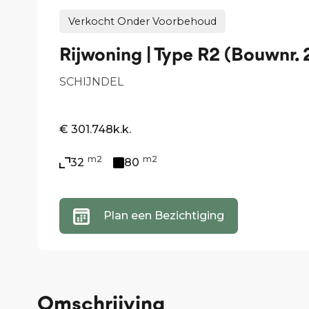
Verkocht Onder Voorbehoud
Rijwoning | Type R2 (Bouwnr. 
SCHIJNDEL
€ 301.748
k.k.
m2
m2
32
80
Plan een Bezichtiging
Omschrijving