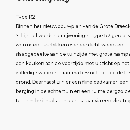
Type R2
Binnen het nieuwbouwplan van de Grote Braeck
Schijndel worden er rijwoningen type R2 gereali
woningen beschikken over een licht woon- en
slaapgedeelte aan de tuinzijde met grote raampa
een keuken aan de voorzijde met uitzicht op het
volledige woonprogramma bevindt zich op de b
grond. Daarnaast zijn er een fijne badkamer, een
berging in de achtertuin en een ruime bergzold
technische installaties, bereikbaar via een vlizotra
KENMERKEN
• Lichte woon- met slaapkamer aan de tuinzijde 
raampartijen