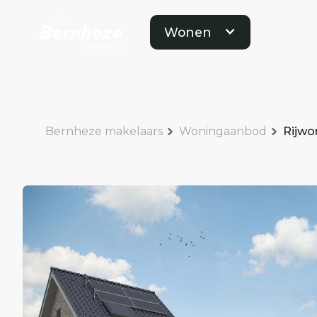
Wonen
Bernheze makelaars
Woningaanbod
Rijwo