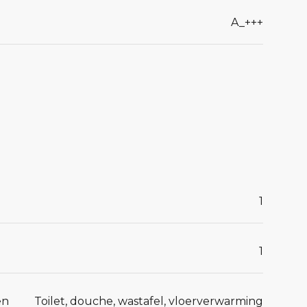
A_+++
1
1
en
Toilet, douche, wastafel, vloerverwarming