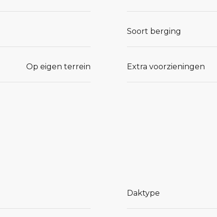
Soort berging
te Braeck?
Op eigen terrein
Extra voorzieningen
43818.
Daktype