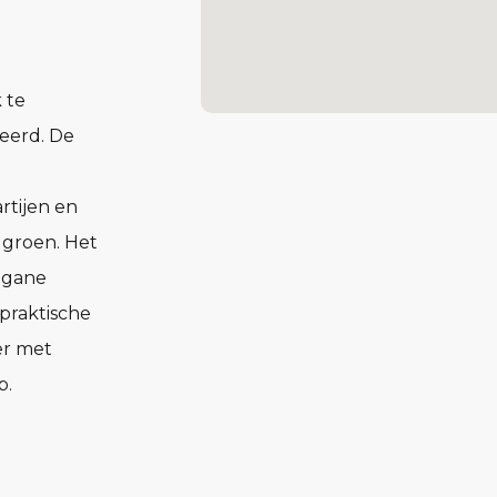
 te
seerd. De
rtijen en
 groen. Het
egane
 praktische
er met
p.
met grote