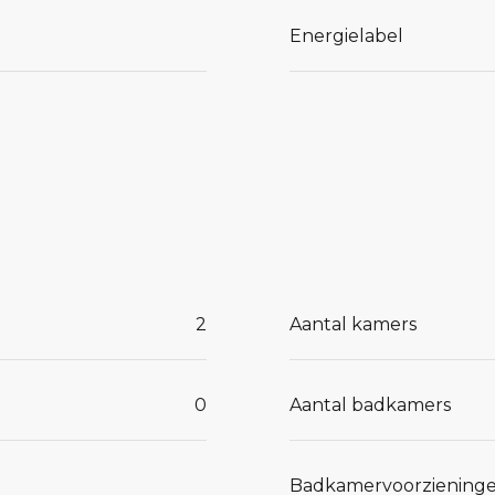
Energielabel
raag jouw
e 6)
2
Aantal kamers
ng
ng
0
Aantal badkamers
g +
)
Badkamervoorziening