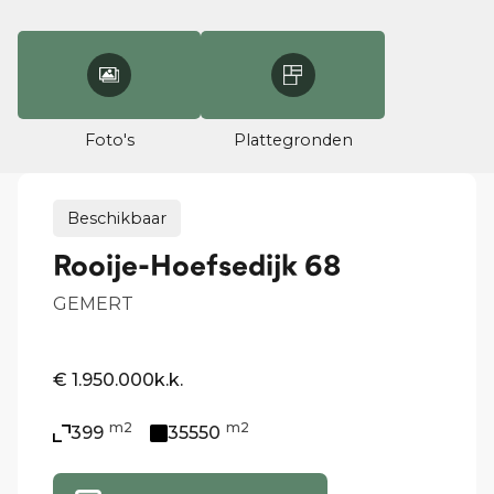
Foto's
Plattegronden
Beschikbaar
Rooije-Hoefsedijk 68
GEMERT
€ 1.950.000
k.k.
m2
m2
399
35550