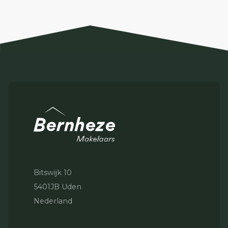
nabijgelegen natuurgebieden en uitgestrekte
wandel- en fietsroutes.
Unieke Kenmerken:
Gelegen op een uitzonderlijke locatie met een
prachtig uitzicht op de omliggende bossen.
De bosvilla is nog in aanbouw en biedt
mogelijkheden om verder naar eigen wens te
voltooien.
Bitswijk 10
Royaal perceel van ruim 3,5 hectare (35.550 m²),
5401JB Uden
met volop privacy en omgeven door eigen
Nederland
bossen.