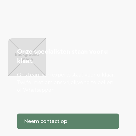
De bosvilla is volledig voorzien van
vloerverwarming. Deze wordt centraal verwarmd
door een zonneboiler die de warmte ontvangt van
zonnecollectoren, eventueel aangevuld met
warmte van de geïntegreerde
Onze specialisten staan voor u
houtpellet/houtkachel. De te installeren
klaar.
zonnepanelen zullen, behalve het normale
Ons team van experts staat voor u klaar.
elektriciteitsgebruik ook, de warmwater boilers van
Twijfel niet om ons vrijblijvend te bellen
elektriciteit voorzien.
of Whatsappen.
Met de voorgenomen installaties is de verwachting
dat het energielabel A++ zal gaan worden.
Neem contact op
Bijzonderheden
Het object is gelegen in het bestemmingsplan