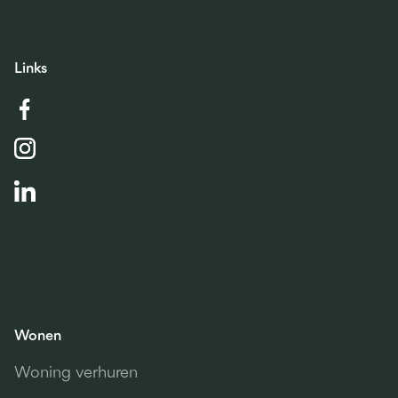
We kijken ernaar uit u te ontmoeten!
Links
Lees meer...
Wonen
Woning verhuren