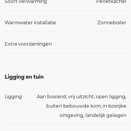
Soort verwarming
Pelletkachel
mogelijkheden voor de realisatie van bijgebouwen
met een gezamenlijke oppervlakte van maximaal
Warmwater installatie
Zonneboiler
150 m², een goothoogte van maximaal 3 meter en
een bouwhoogte van maximaal 5,5 meter.
Extra voorzieningen
Tuin
Rondom de woning strekt zich een weelderig
landschap uit: een groot, groen weiland waar uw
Ligging en tuin
mogelijkheden eindeloos zijn, een prachtige
zwemvijver die schittert in het zonlicht en die iets
Ligging
Aan bosrand, vrij uitzicht, open ligging,
verder van de villa ligt voor serene stilte. Dit alles
buiten bebouwde kom, in bosrijke
wordt omringd door een natuurlijk bos dat u de
omgeving, landelijk gelegen
vrijheid geeft om de natuur echt te beleven, terwijl
het volledige terrein is omheind voor ultieme