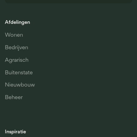
Toestemming om op het perceel een nieuwe
notariswoning te bouwen, waarbij de huidige
woning kan dienen als bijgebouw.
Afdelingen
Hoogwaardige afwerking, zoals marmeren
Wonen
vloeren, een luxe badkamer met inloopdouche
Bedrijven
en vrijstaand ligbad, en vloerverwarming door de
Agrarisch
hele woning.
Veel ruimte en voldoende flexibiliteit, met onder
Buitenstate
andere een inpandige garage, kantoorruimte, vijf
Nieuwbouw
slaapkamers (waarvan allen met eigen
Beheer
doucheruimte).
Duurzaam verwarmd door een zonneboiler,
houtpelletkachel en te installeren
Inspiratie
zonnepanelen, met een verwachte