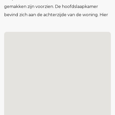
gemakken zijn voorzien. De hoofdslaapkamer
bevind zich aan de achterzijde van de woning. Hier
is ruimte voor een kast en kijk je prachtig weg over
de tuin.
Op de tweede verdieping bevind zich de
zolder/opslag met vlizotrap. Optioneel kan hier een
vaste trap worden geplaatst om uw leefruimte te
vergroten.
Bij deze tussenwoningen is er de mogelijkheid om
te kiezen voor een optie met vaste trap naar de 2e
verdieping.
Interesse?
Heb je vragen of wil je meer informatie over
Heeswijkse Akkers? Neem dan contact op met ons