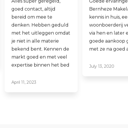
Goede ervaringen met
Fijne makelaa
Bernheze Makelaars, veel
al mijn 2e wo
kennis in huis, eens onze
hen laten ve
woonboerderij verkocht
ook een woni
t
via hen en later een
aankopen.
goede aankoop gedaan
Laagdrempel
met ze na goed advies.
professioneel,
ze graag aan.
July 13, 2020
June 16, 2021