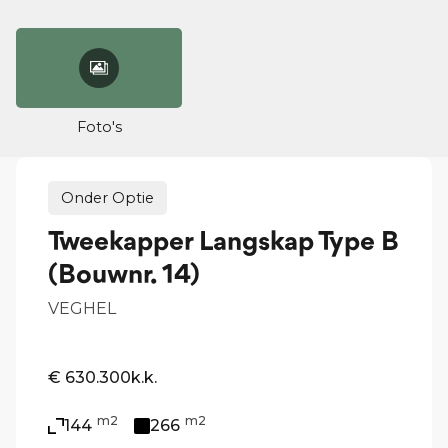
Foto's
Onder Optie
Tweekapper Langskap Type B
(Bouwnr. 14)
VEGHEL
€ 630.300
k.k.
m2
m2
144
266