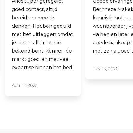
Goede ervaringen met
Fijne makelaar.
Bernheze Makelaars, veel
al mijn 2e won
kennis in huis, eens onze
hen laten verk
woonboerderij verkocht
ook een woning
via hen en later een
aankopen.
goede aankoop gedaan
Laagdrempelig
met ze na goed advies.
professioneel, 
ze graag aan.
July 13, 2020
June 16, 2021