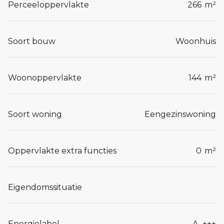
Perceeloppervlakte
266
m²
Soort bouw
Woonhuis
Woonoppervlakte
144
m²
Soort woning
Eengezinswoning
Oppervlakte extra functies
0
m²
Eigendomssituatie
Energielabel
A_+++