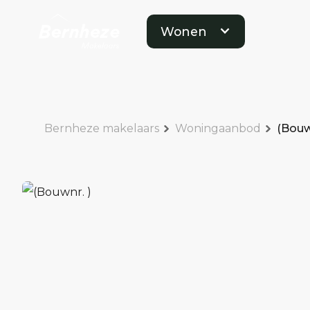
Wonen
Bernheze makelaars
Woningaanbod
(Bouw