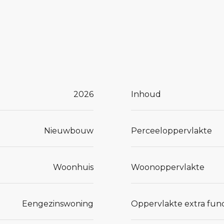
dkamer en
2026
Inhoud
Nieuwbouw
Perceeloppervlakte
Woonhuis
Woonoppervlakte
Eengezinswoning
Oppervlakte extra func
een hal met
amer, een