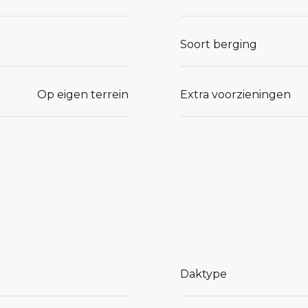
Op de
n voor meer
Soort berging
één royale
e tweede
Op eigen terrein
Extra voorzieningen
en
extra
tische
hier al
Daktype