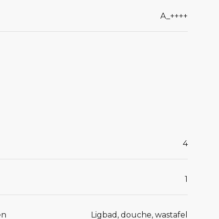
A_++++
4
1
en
Ligbad, douche, wastafel