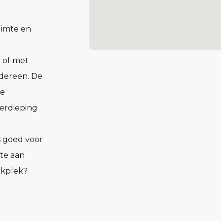
imte en
 of met
edereen. De
ie
erdieping
s goed voor
fte aan
rkplek?
eale thuis.