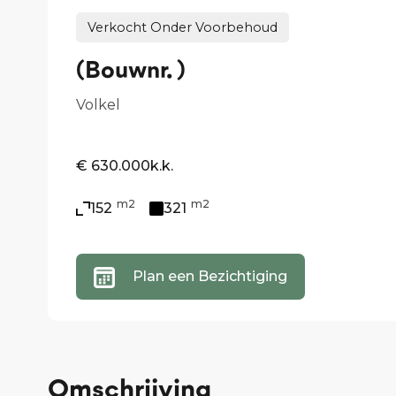
Verkocht Onder Voorbehoud
(Bouwnr. )
Volkel
€ 630.000
k.k.
m2
m2
152
321
Plan een Bezichtiging
Omschrijving