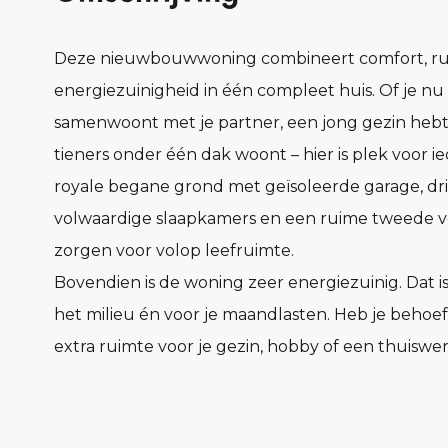
Deze nieuwbouwwoning combineert comfort, ru
energiezuinigheid in één compleet huis. Of je nu
samenwoont met je partner, een jong gezin hebt
tieners onder één dak woont – hier is plek voor i
royale begane grond met geïsoleerde garage, dr
volwaardige slaapkamers en een ruime tweede v
zorgen voor volop leefruimte.
Bovendien is de woning zeer energiezuinig. Dat i
het milieu én voor je maandlasten. Heb je behoe
extra ruimte voor je gezin, hobby of een thuiswe
Ontdek dan de verschillende uitbreidings- en
indelingsopties en maak van deze woning jouw id
Pluspunten