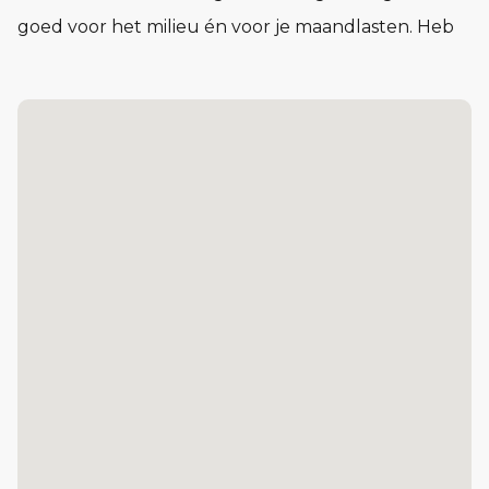
goed voor het milieu én voor je maandlasten. Heb
je behoefte aan extra ruimte voor je gezin, hobby of
een thuiswerkplek? Ontdek dan de verschillende
uitbreidings- en indelingsopties en maak van deze
woning jouw ideale thuis.
Pluspunten
Zeer energiezuinige woning
Vloerverwarming in hele woning
Parkeergelegenheid op eigen terrein
Lichte woonkamer
Geïsoleerde garage
Ruime eerste verdieping met 3 slaapkamers,
badkamer en apart toilet
Grote tweede verdieping, met meerdere