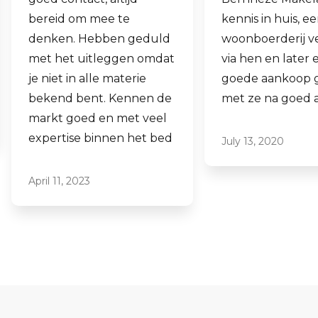
kennis in huis, eens onze
hen laten verk
woonboerderij verkocht
ook een woning
via hen en later een
aankopen.
goede aankoop gedaan
Laagdrempelig 
met ze na goed advies.
professioneel, i
ze graag aan.
July 13, 2020
June 16, 2021