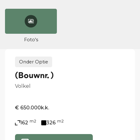
Foto's
Onder Optie
(Bouwnr. )
Volkel
€ 650.000
k.k.
m2
m2
162
326