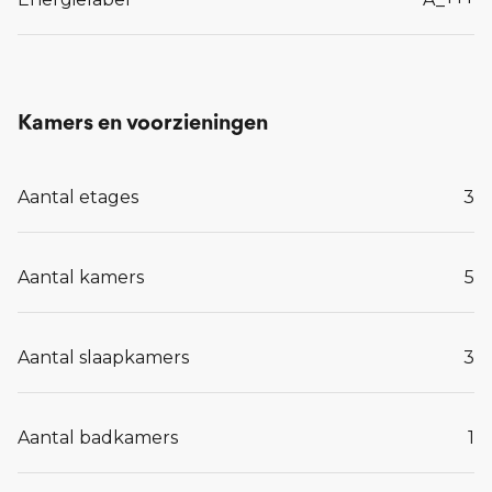
Interesse?
Heb je vragen of wil je meer informatie over Grote
Braeck? Neem contact op met de makelaar of bel
Kamers en voorzieningen
0413-243818.
Aantal etages
3
Lees meer...
Aantal kamers
5
Aantal slaapkamers
3
Aantal badkamers
1