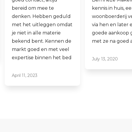
kennis in huis, eens onze
hen laten verko
woonboerderij verkocht
ook een woning 
via hen en later een
aankopen.
goede aankoop gedaan
Laagdrempelig 
met ze na goed advies.
professioneel, ik
ze graag aan.
July 13, 2020
June 16, 2021