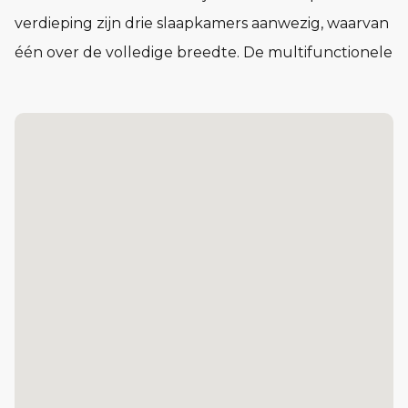
verdieping zijn drie slaapkamers aanwezig, waarvan
één over de volledige breedte. De multifunctionele
zolder biedt extra mogelijkheden en is er een
aparte techniekruimte aanwezig. Ook parkeer je
eenvoudig op eigen terrein.
Kenmerken:
• Praktische berging direct naast de woning
• Keuken gesitueerd aan de tuinzijde
• Grote raampartij met uitzicht op de tuin
• Woonkamer aan de straatzijde, met een stijlvolle
erker bij woning 1 en 6
• 3 slaapkamers waarvan 1 over de gehele breedte
van de woning
• Multifunctionele zolder met aparte