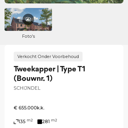
Foto's
Verkocht Onder Voorbehoud
Tweekapper | Type T1
(Bouwnr. 1)
SCHIJNDEL
€ 655.000
k.k.
m2
m2
135
281