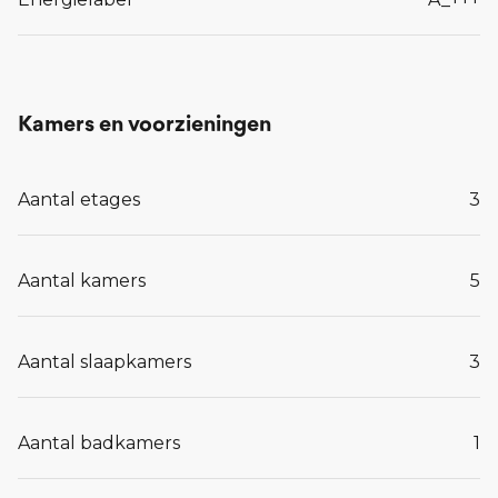
Interesse?
Heb je vragen of wil je meer informatie over Grote
Braeck? Neem contact op met de makelaar of bel
Kamers en voorzieningen
0413-243818.
Aantal etages
3
Lees meer...
Aantal kamers
5
Aantal slaapkamers
3
Aantal badkamers
1