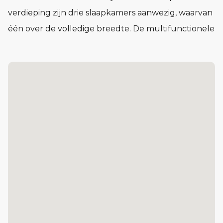
verdieping zijn drie slaapkamers aanwezig, waarvan
één over de volledige breedte. De multifunctionele
zolder biedt extra mogelijkheden en is er een
aparte techniekruimte aanwezig. Ook parkeer je
eenvoudig op eigen terrein.
Kenmerken:
• Praktische berging direct naast de woning
• Keuken gesitueerd aan de tuinzijde
• Grote raampartij met uitzicht op de tuin
• Woonkamer aan de straatzijde, met een stijlvolle
erker bij woning 1 en 6
• 3 slaapkamers waarvan 1 over de gehele breedte
van de woning
• Multifunctionele zolder met aparte