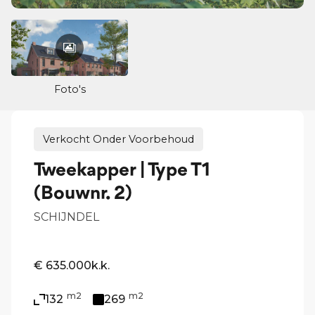
Foto's
Verkocht Onder Voorbehoud
Tweekapper | Type T1
(Bouwnr. 2)
SCHIJNDEL
€ 635.000
k.k.
m2
m2
132
269