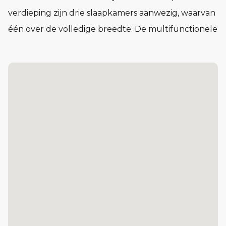
verdieping zijn drie slaapkamers aanwezig, waarvan
één over de volledige breedte. De multifunctionele
zolder biedt extra mogelijkheden en is er een
aparte techniekruimte aanwezig. Ook parkeer je
eenvoudig op eigen terrein.
Kenmerken:
• Praktische berging direct naast de woning
• Keuken gesitueerd aan de tuinzijde
• Grote raampartij met uitzicht op de tuin
• Woonkamer aan de straatzijde, met een stijlvolle
erker bij woning 1 en 6
• 3 slaapkamers waarvan 1 over de gehele breedte
van de woning
• Multifunctionele zolder met aparte