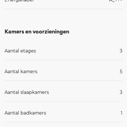
Interesse?
Heb je vragen of wil je meer informatie over Grote
Braeck? Neem contact op met de makelaar of bel
Kamers en voorzieningen
0413-243818.
Aantal etages
3
Lees meer...
Aantal kamers
5
Aantal slaapkamers
3
Aantal badkamers
1