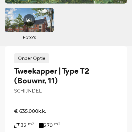
Foto's
Onder Optie
Tweekapper | Type T2
(Bouwnr. 11)
SCHIJNDEL
€ 635.000
k.k.
m2
m2
132
270