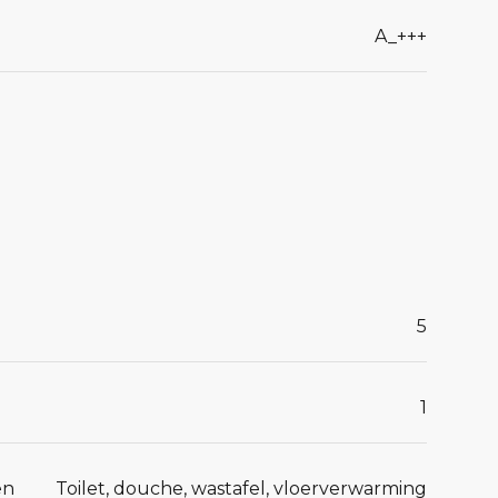
A_+++
5
1
en
Toilet, douche, wastafel, vloerverwarming