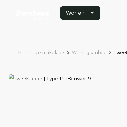
Wonen
Bernheze makelaars
Woningaanbod
Tweek