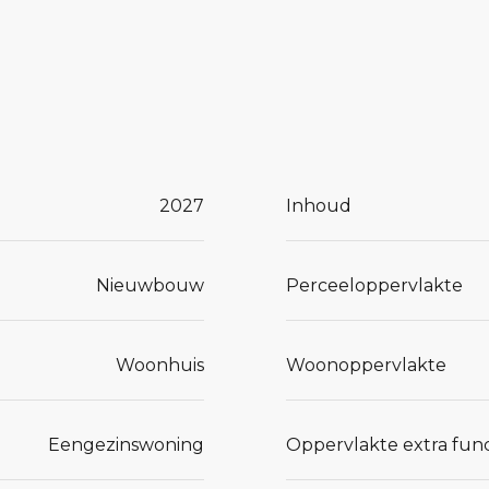
 erker bij
e van de
2027
Inhoud
imte
Nieuwbouw
Perceeloppervlakte
ij je past,
Woonhuis
Woonoppervlakte
een
Eengezinswoning
Oppervlakte extra func
ensen zodat