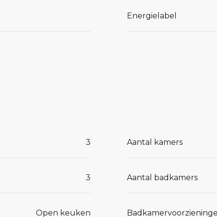
opties
Energielabel
 aan tafel
raag jouw
3
Aantal kamers
3
Aantal badkamers
Open keuken
Badkamervoorziening