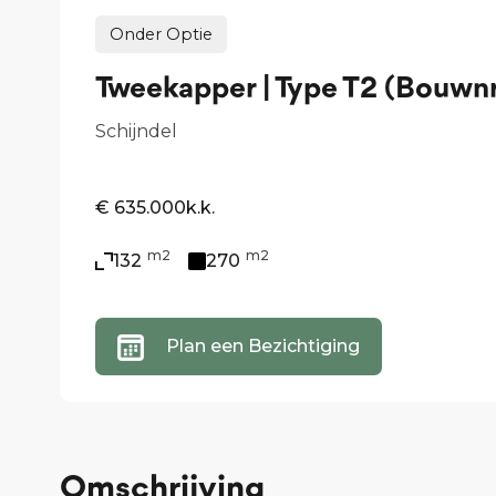
Onder Optie
Tweekapper | Type T2 (Bouwnr
Schijndel
€ 635.000
k.k.
m2
m2
132
270
Plan een Bezichtiging
Omschrijving