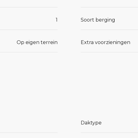
1
Soort berging
Op eigen terrein
Extra voorzieningen
te Braeck?
43818.
Daktype