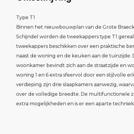
Type T1
Binnen het nieuwbouwplan van de Grote Braeck
Schijndel worden de tweekappers type T1 gereal
tweekappers beschikken over een praktische ber
naast de woning en de keuken aan de tuinzijde.
woonkamer bevindt zich aan de straatzijde en wor
woning 1 en 6 extra sfeervol door een stijlvolle e
verdieping zijn drie slaapkamers aanwezig, waar
over de volledige breedte. De multifunctionele z
extra mogelijkheden en is er een aparte technie
aanwezig. Ook parkeer je eenvoudig op eigen ter
Kenmerken:
• Praktische berging direct naast de woning