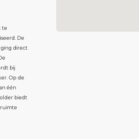
 te
iseerd. De
ging direct
 De
dt bij
rker. Op de
van één
older biedt
kruimte
rein.