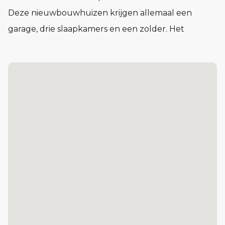
Deze nieuwbouwhuizen krijgen allemaal een
garage, drie slaapkamers en een zolder. Het
woonoppervlak varieert van 118 tot 123 m2. De
tuinen komen op het zuidoosten en het
perceeloppervlak varieert van 198 tot 230 m2.
Onderling zit er wat verschil in de tweekappers,
bijvoorbeeld qua steenkleur, gespiegelde indeling
en positie van de kap.
Interesse?
Heeft u nog vragen over RemmensBerg, neem dan
contact op met de verkopende makelaars of bekijk
de projectwebsite.