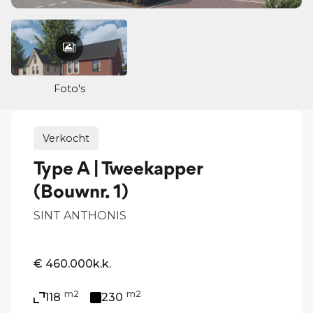
Foto's
Verkocht
Type A | Tweekapper
(Bouwnr. 1)
SINT ANTHONIS
€ 460.000
k.k.
m2
m2
118
230