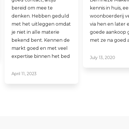
kennis in huis, eens onze
hen laten verko
woonboerderij verkocht
ook een woning 
via hen en later een
aankopen.
goede aankoop gedaan
Laagdrempelig 
met ze na goed advies.
professioneel, ik
ze graag aan.
July 13, 2020
June 16, 2021