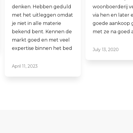
woonboerderij verkocht
ook een woning 
via hen en later een
aankopen.
goede aankoop gedaan
Laagdrempelig 
met ze na goed advies.
professioneel, ik
ze graag aan.
July 13, 2020
June 16, 2021