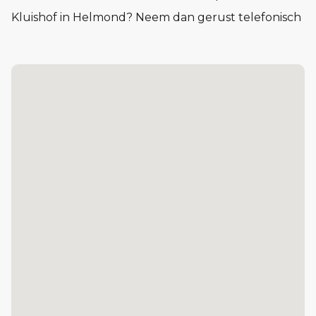
Kluishof in Helmond? Neem dan gerust telefonisch
of per e-mail contact op met Bernheze Makelaars
voor meer informatie.
Lees meer...