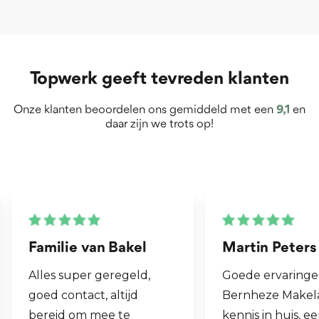
Topwerk geeft tevreden klanten
Onze klanten beoordelen ons gemiddeld met een
9,1
en
daar zijn we trots op!
Martin Peters
Henk van Zog
Goede ervaringen met
Fijne makelaar. 
Bernheze Makelaars, veel
al mijn 2e wonin
kennis in huis, eens onze
hen laten verko