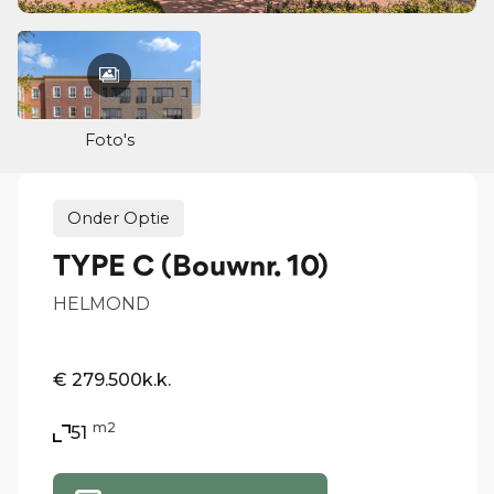
Foto's
Onder Optie
TYPE C (Bouwnr. 10)
HELMOND
€ 279.500
k.k.
m2
51