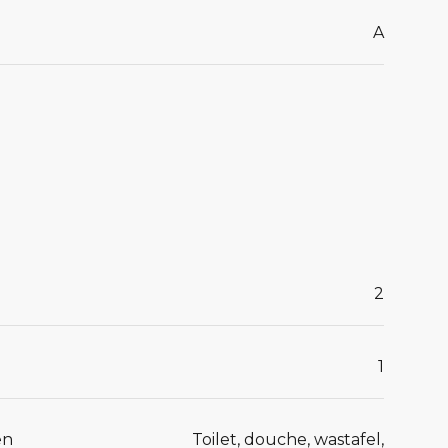
A
2
1
en
Toilet, douche, wastafel,