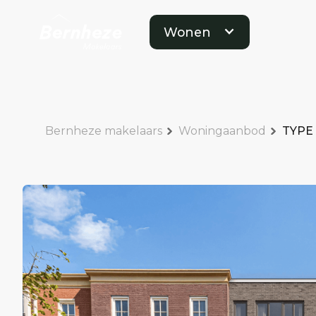
Wonen
Bernheze makelaars
Woningaanbod
TYPE 