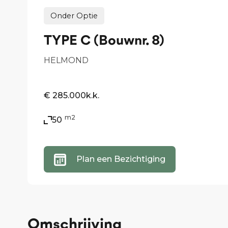
Onder Optie
TYPE C (Bouwnr. 8)
HELMOND
€ 285.000
k.k.
m2
50
Plan een Bezichtiging
Omschrijving