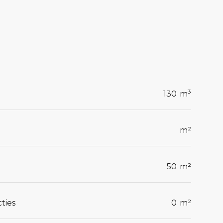
3
130
m
m²
50
m²
ties
0
m²