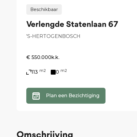
Beschikbaar
Verlengde Statenlaan 67
'S-HERTOGENBOSCH
€ 550.000
k.k.
m2
m2
113
0
Plan een Bezichtiging
Omschrijving