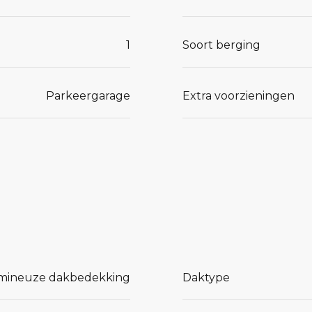
1
Soort berging
ls
ig
Parkeergarage
Extra voorzieningen
et
st met een
 nu gaat om
tijdens de
 uniek
mineuze dakbedekking
Daktype