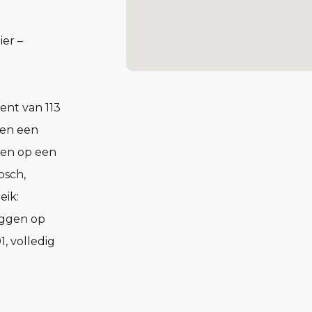
ier –
ent van 113
 en een
gen op een
osch,
eik:
liggen op
, volledig
 uitzicht