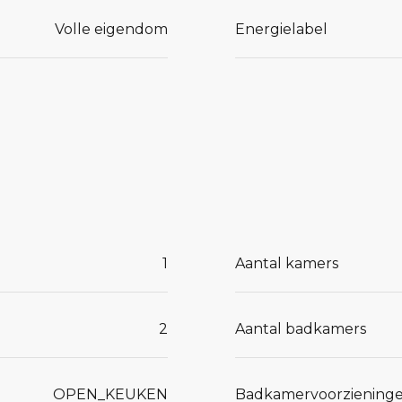
Volle eigendom
Energielabel
p, die
tische CV-
 de
 opgezet en
eaal als
e royale
1
Aantal kamers
nd hart
r volop
2
Aantal badkamers
rust. De
aratuur en
OPEN_KEUKEN
Badkamervoorziening
kt en