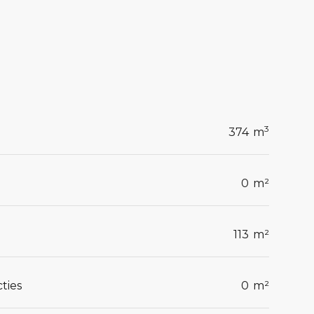
3
374
m
0
m²
113
m²
ties
0
m²