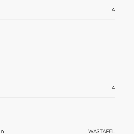
A
4
1
en
WASTAFEL