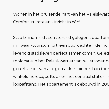
Wonen in het bruisende hart van het Paleiskwart
Comfort, ruimte en uitzicht in één!
Stap binnen in dit schitterend gelegen appartem
m², waar wooncomfort, een doordachte indeling
levendig stadsleven perfect samenkomen. Gele
toplocatie in het Paleiskwartier van ’s-Hertogenb
geniet u hier van alle gemakken binnen handber
winkels, horeca, cultuur en het centraal station 
loopafstand. Het appartement is gebouwd in 2001
geïsoleerd en voorzien van een royaal balkon met
op een levendige stad.