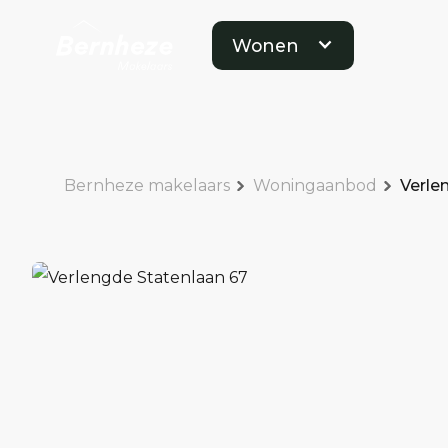
Wonen
Bernheze makelaars
Woningaanbod
Verle