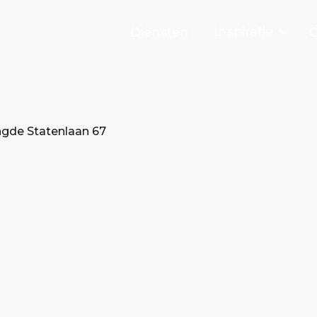
Inspiratie
Diensten
O
ngde Statenlaan 67