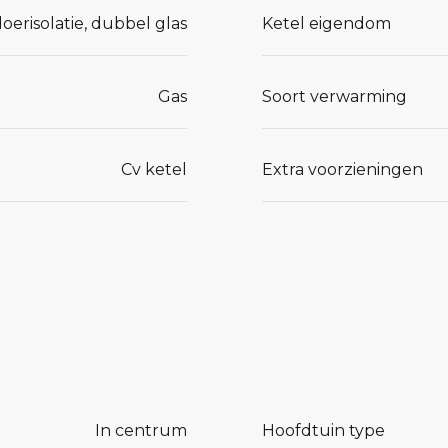
loerisolatie, dubbel glas
Ketel eigendom
en
 heeft over
Gas
Soort verwarming
u over een
Cv ketel
Extra voorzieningen
den
ch? Dan is
ichtiging
en de sfeer
In centrum
Hoofdtuin type