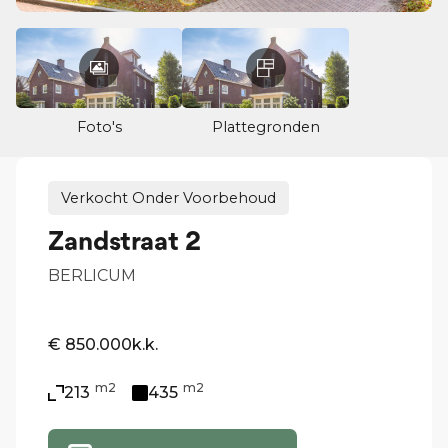
Foto's
Plattegronden
Verkocht Onder Voorbehoud
Zandstraat 2
BERLICUM
€ 850.000
k.k.
m2
m2
213
435