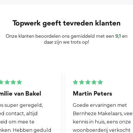
Topwerk geeft tevreden klanten
Onze klanten beoordelen ons gemiddeld met een
9,1
en
daar zijn we trots op!
Martin Peters
Henk van Zog
Goede ervaringen met
Fijne makelaar. 
Bernheze Makelaars, veel
al mijn 2e wonin
kennis in huis, eens onze
hen laten verko
woonboerderij verkocht
ook een woning 