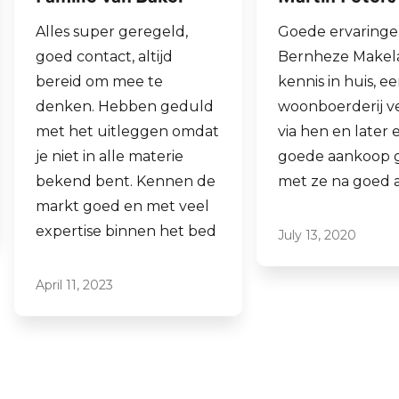
Goede ervaringen met
Fijne makelaar. 
Bernheze Makelaars, veel
al mijn 2e wonin
kennis in huis, eens onze
hen laten verko
woonboerderij verkocht
ook een woning 
via hen en later een
aankopen.
goede aankoop gedaan
Laagdrempelig 
met ze na goed advies.
professioneel, ik
ze graag aan.
July 13, 2020
June 16, 2021