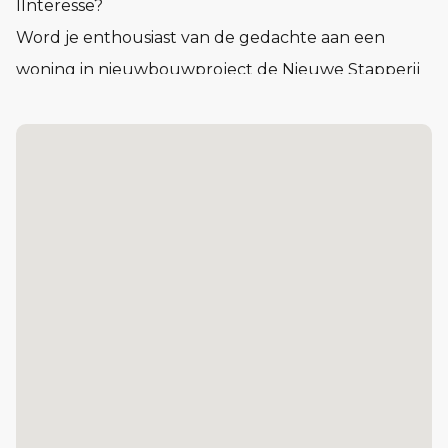
IInteresse?
Word je enthousiast van de gedachte aan een
woning in nieuwbouwproject de Nieuwe Stapperij
te Veghel? Neem contact op met de verkopend
makelaar.
*De Verordening doelgroepen woningbouw
gemeente Meierijstad is van toepassing op de
appartementen type B1, B2 en C. Dit houdt in dat
de appartement bestemd zijn voor de doelgroep
met een inkomen tot maximaal het gezamenlijk
huishoudinkomen tot 1,5 keer de DAEB-norm.
Voor een eenpersoonshuishoudens is deze
inkomensgrens in 2025 € 74.503,50. Voor
meerpersoonshuishoudens is dit gezamenlijk in