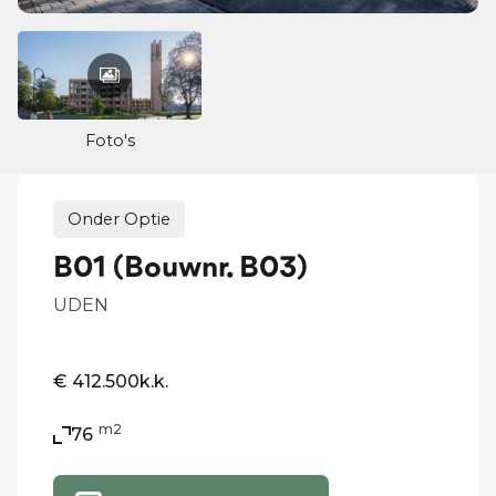
Foto's
Onder Optie
B01 (Bouwnr. B03)
UDEN
€ 412.500
k.k.
m2
76