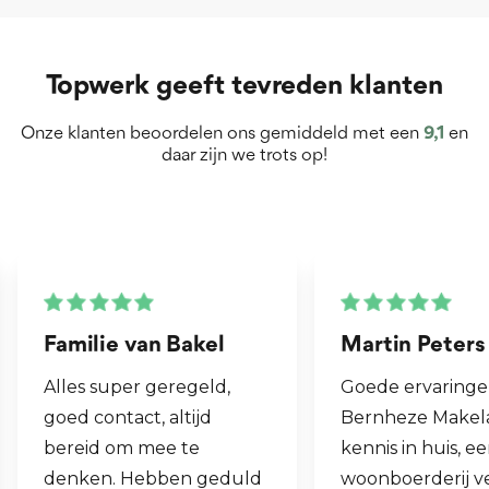
Topwerk geeft tevreden klanten
Onze klanten beoordelen ons gemiddeld met een
9,1
en
daar zijn we trots op!
Martin Peters
Henk van Zog
Goede ervaringen met
Fijne makelaar. 
Bernheze Makelaars, veel
al mijn 2e wonin
kennis in huis, eens onze
hen laten verko
woonboerderij verkocht
ook een woning 