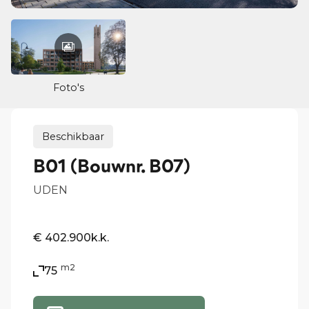
Foto's
Beschikbaar
B01 (Bouwnr. B07)
UDEN
€ 402.900
k.k.
m2
75