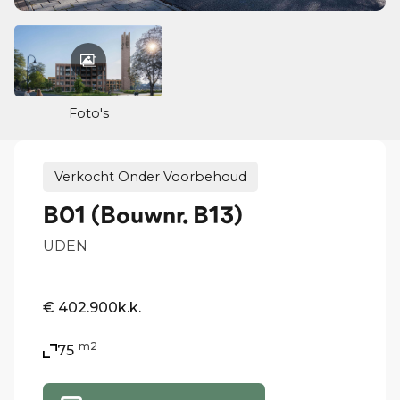
Foto's
Verkocht Onder Voorbehoud
B01 (Bouwnr. B13)
UDEN
€ 402.900
k.k.
m2
75