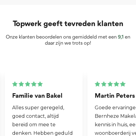
Topwerk geeft tevreden klanten
Onze klanten beoordelen ons gemiddeld met een
9,1
en
daar zijn we trots op!
Martin Peters
Henk van Zog
Goede ervaringen met
Fijne makelaar. 
Bernheze Makelaars, veel
al mijn 2e woni
kennis in huis, eens onze
hen laten verk
woonboerderij verkocht
ook een woning 