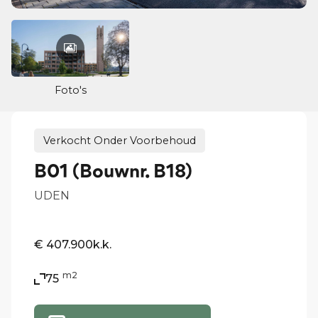
Foto's
Verkocht Onder Voorbehoud
B01 (Bouwnr. B18)
UDEN
€ 407.900
k.k.
m2
75