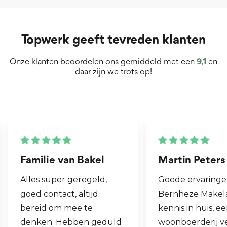
Topwerk geeft tevreden klanten
Onze klanten beoordelen ons gemiddeld met een
9,1
en
daar zijn we trots op!
Martin Peters
Henk van Zog
Goede ervaringen met
Fijne makelaar. 
Bernheze Makelaars, veel
al mijn 2e woni
kennis in huis, eens onze
hen laten verk
woonboerderij verkocht
ook een woning 