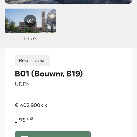
Foto's
Beschikbaar
B01 (Bouwnr. B19)
UDEN
€ 402.900
k.k.
m2
75