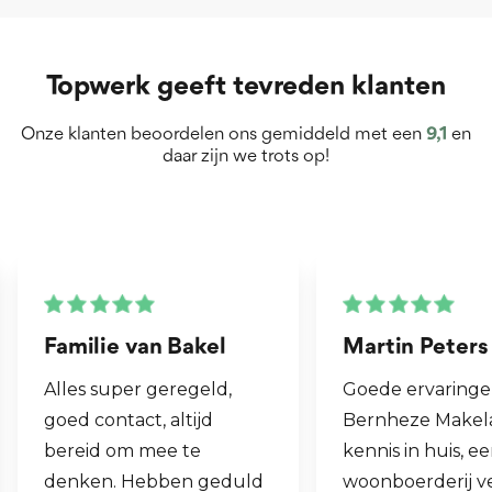
Topwerk geeft tevreden klanten
Onze klanten beoordelen ons gemiddeld met een
9,1
en
daar zijn we trots op!
Martin Peters
Henk van Zog
Goede ervaringen met
Fijne makelaar. 
Bernheze Makelaars, veel
al mijn 2e wonin
kennis in huis, eens onze
hen laten verko
woonboerderij verkocht
ook een woning 