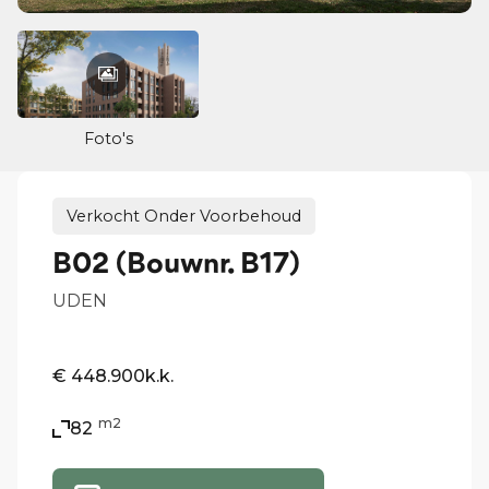
Foto's
Verkocht Onder Voorbehoud
B02 (Bouwnr. B17)
UDEN
€ 448.900
k.k.
m2
82