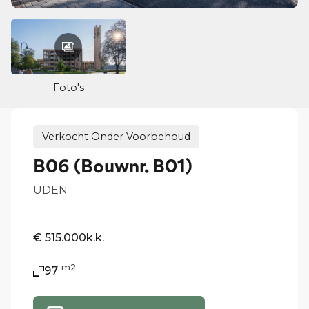
Foto's
Verkocht Onder Voorbehoud
B06 (Bouwnr. B01)
UDEN
€ 515.000
k.k.
m2
97