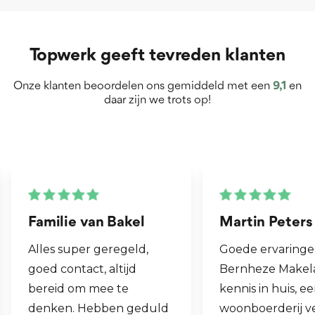
Topwerk geeft tevreden klanten
Onze klanten beoordelen ons gemiddeld met een
9,1
en
daar zijn we trots op!
Martin Peters
Henk van Zog
Goede ervaringen met
Fijne makelaar. 
Bernheze Makelaars, veel
al mijn 2e wonin
kennis in huis, eens onze
hen laten verko
woonboerderij verkocht
ook een woning 