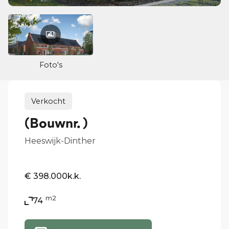
Foto's
Verkocht
(Bouwnr. )
Heeswijk-Dinther
€ 398.000
k.k.
m2
74