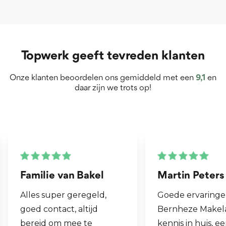
Topwerk geeft tevreden klanten
Onze klanten beoordelen ons gemiddeld met een
9,1
en
daar zijn we trots op!
Martin Peters
Henk van Zo
Goede ervaringen met
Fijne makelaar.
Bernheze Makelaars, veel
al mijn 2e woni
kennis in huis, eens onze
hen laten verk