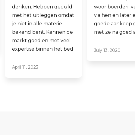
woonboerderij verkocht
ook een woning
via hen en later een
aankopen.
goede aankoop gedaan
Laagdrempelig
met ze na goed advies.
professioneel, i
ze graag aan.
July 13, 2020
June 16, 2021