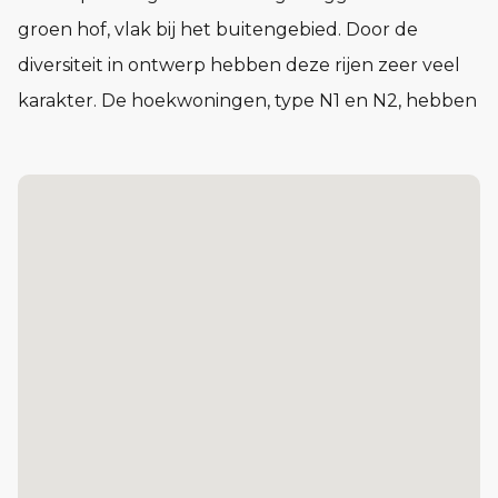
groen hof, vlak bij het buitengebied. Door de
diversiteit in ontwerp hebben deze rijen zeer veel
karakter. De hoekwoningen, type N1 en N2, hebben
een zij-entree en een aangebouwde gemetselde
buitenberging. De woonoppervlakte van type N1
bedraagt circa 120 m² en van type N2 circa 119 m².
De tussenwoningen, type O, bieden met de
beukmaat van 5,40 meter en een woonoppervlakte
van circa 116 m² een comfortabele leefruimte en
zijn heel compleet. De woningen worden
uitgevoerd met een gevelsteen in een aardkleurig
palet van licht brons en bruin. Ook de
gevelbekleding past goed bij de landelijke
uitstraling van de woningen.