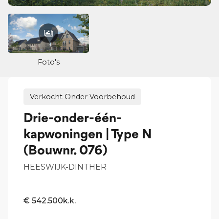
Foto's
Verkocht Onder Voorbehoud
Drie-onder-één-
kapwoningen | Type N
(Bouwnr. 076)
HEESWIJK-DINTHER
€ 542.500
k.k.