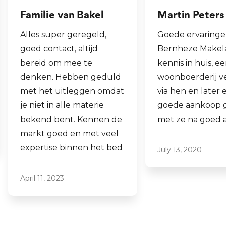
Martin Peters
Henk van Zog
Goede ervaringen met
Fijne makelaar. 
Bernheze Makelaars, veel
al mijn 2e wonin
kennis in huis, eens onze
hen laten verko
woonboerderij verkocht
ook een woning 
via hen en later een
aankopen.
goede aankoop gedaan
Laagdrempelig 
met ze na goed advies.
professioneel, ik
ze graag aan.
July 13, 2020
June 16, 2021