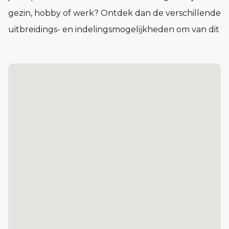
gezin, hobby of werk? Ontdek dan de verschillende
uitbreidings- en indelingsmogelijkheden om van dit
huis jouw thuis te maken.
Pluspunten
Zeer energiezuinige woning
Vloerverwarming in hele woning
Voldoende parkeergelegenheid in openbaar
gebied
Tuingerichte woonkamer
Achtertuin met berging en achterom
Veel lichtinval door grote achtergevelpui
Diverse indelings- en uitbreidingsmogelijkheden
Indeling
De indeling is bijzonder praktisch met beneden een