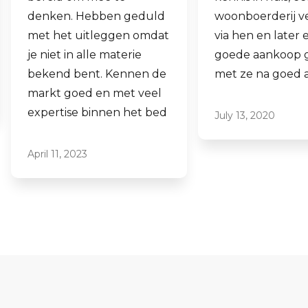
woonboerderij verkocht
ook een woning
via hen en later een
aankopen.
goede aankoop gedaan
Laagdrempelig 
met ze na goed advies.
professioneel, i
ze graag aan.
July 13, 2020
June 16, 2021