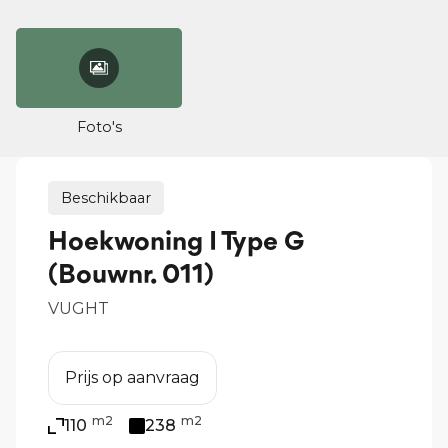
Foto's
Beschikbaar
Hoekwoning I Type G
(Bouwnr. 011)
VUGHT
€ 1
Prijs op aanvraag
k.k.
m2
m2
110
238