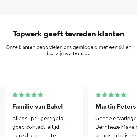
Topwerk geeft tevreden klanten
Onze klanten beoordelen ons gemiddeld met een
9,1
en
daar zijn we trots op!
Martin Peters
Henk van Zo
Goede ervaringen met
Fijne makelaar.
Bernheze Makelaars, veel
al mijn 2e woni
kennis in huis, eens onze
hen laten verk