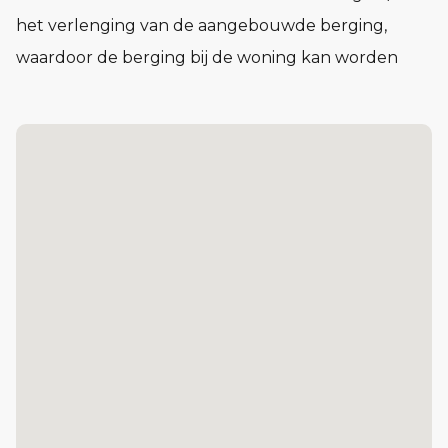
het verlenging van de aangebouwde berging,
waardoor de berging bij de woning kan worden
betrokken.
Op de eerste verdieping bevinden zich drie
slaapkamers en een badkamer die van alle
gemakken zijn voorzien. De hoofdslaapkamer
bevind zich aan de achterzijde van de woning. Hier
is ruimte voor een kast en kijk je prachtig weg over
de tuin.
Op de tweede verdieping bevind zich de zolder die
vrij in te delen is naar uw wens.
Interesse?
Heb je vragen of wil je meer informatie over
Heeswijkse Akkers? Neem dan contact op met ons