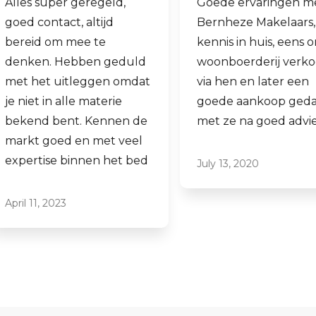
Goede ervaringen met
Fijne makelaar. 
Bernheze Makelaars, veel
al mijn 2e wonin
kennis in huis, eens onze
hen laten verko
woonboerderij verkocht
ook een woning 
via hen en later een
aankopen.
goede aankoop gedaan
Laagdrempelig 
met ze na goed advies.
professioneel, ik
ze graag aan.
July 13, 2020
June 16, 2021