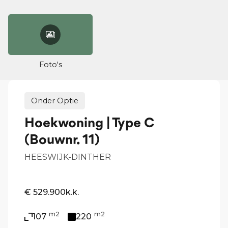
Foto's
Onder Optie
Hoekwoning | Type C
(Bouwnr. 11)
HEESWIJK-DINTHER
€ 529.900
k.k.
m2
m2
107
220