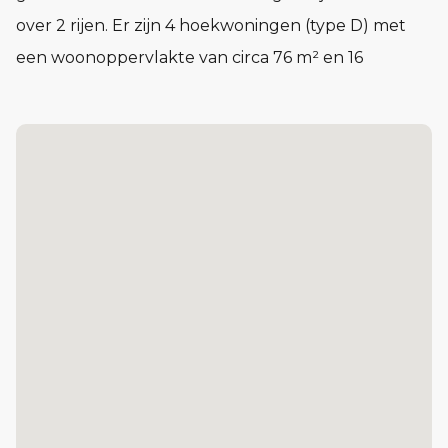
over 2 rijen. Er zijn 4 hoekwoningen (type D) met
een woonoppervlakte van circa 76 m² en 16
tussenwoningen (type E) met een
woonoppervlakte van circa 56 m². De woningen aan
de Fokkerhoekse tiend liggen aan een groene hof
met alleen een voetpad voor de deur. De
woningen aan de Peerheuvel tiend liggen aan de
bomenlaan. De rijen worden gemarkeerd door
stoere hoekwoningen met een hoge gevel. De
woningen in het midden hebben een bijzondere
voorgevel. De woningen worden uitgevoerd in
genuanceerd rode gevelsteen, zodat ze goed
aansluiten bij de andere woningen in dit plandeel.
De accenten in het metselwerk maken de