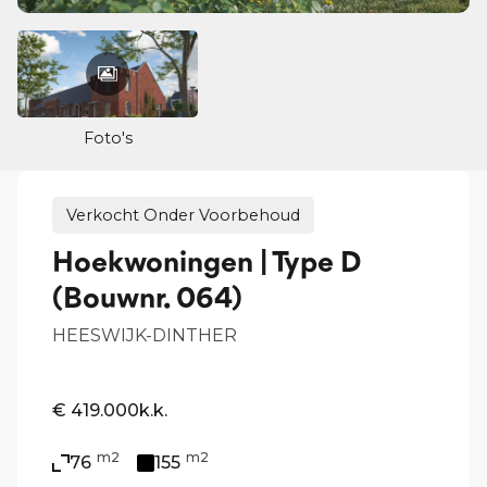
Foto's
Verkocht Onder Voorbehoud
Hoekwoningen | Type D
(Bouwnr. 064)
HEESWIJK-DINTHER
€ 419.000
k.k.
m2
m2
76
155