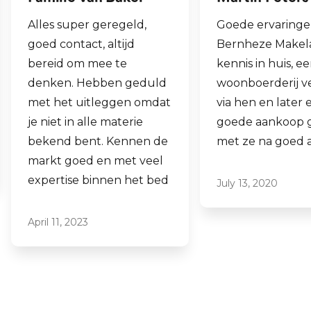
Goede ervaringen met
Fijne makelaar. 
Bernheze Makelaars, veel
al mijn 2e wonin
kennis in huis, eens onze
hen laten verko
woonboerderij verkocht
ook een woning 
via hen en later een
aankopen.
goede aankoop gedaan
Laagdrempelig 
met ze na goed advies.
professioneel, ik
ze graag aan.
July 13, 2020
June 16, 2021