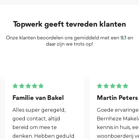
Topwerk geeft tevreden klanten
Onze klanten beoordelen ons gemiddeld met een
9,1
en
daar zijn we trots op!
Martin Peters
Henk van Zo
Goede ervaringen met
Fijne makelaar.
Bernheze Makelaars, veel
al mijn 2e woni
kennis in huis, eens onze
hen laten verk
woonboerderij verkocht
ook een woning