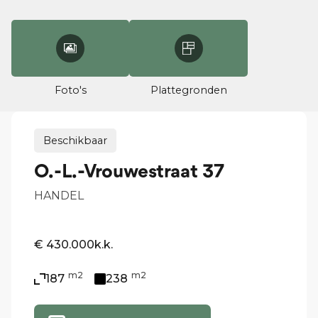
Foto's
Plattegronden
Beschikbaar
O.-L.-Vrouwestraat 37
HANDEL
€ 430.000
k.k.
m2
m2
187
238