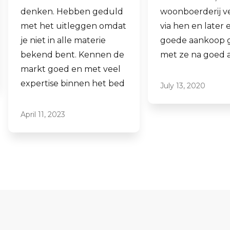
woonboerderij verkocht
ook een woning 
via hen en later een
aankopen.
goede aankoop gedaan
Laagdrempelig 
met ze na goed advies.
professioneel, ik
ze graag aan.
July 13, 2020
June 16, 2021