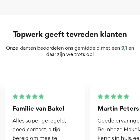
Topwerk geeft tevreden klanten
Onze klanten beoordelen ons gemiddeld met een
9,1
en
daar zijn we trots op!
Martin Peters
Henk van Zog
Goede ervaringen met
Fijne makelaar. 
Bernheze Makelaars, veel
al mijn 2e wonin
kennis in huis, eens onze
hen laten verko