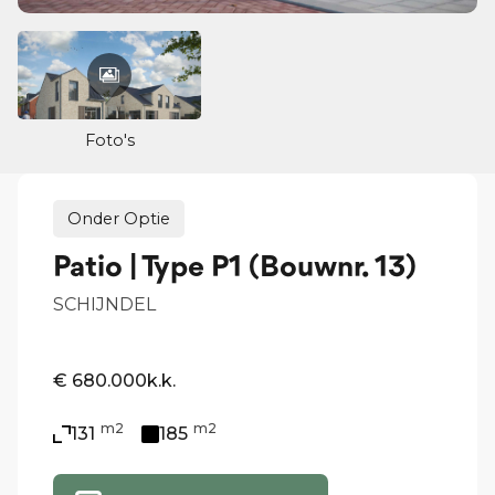
Foto's
Onder Optie
Patio | Type P1 (Bouwnr. 13)
SCHIJNDEL
€ 680.000
k.k.
m2
m2
131
185