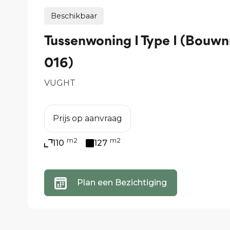
Beschikbaar
Tussenwoning I Type I (Bouwnr
016)
VUGHT
€ 1
Prijs op aanvraag
k.k.
m2
m2
110
127
Plan een Bezichtiging