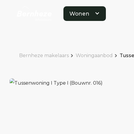
Wonen
Bernheze makelaars
Woningaanbod
Tusse