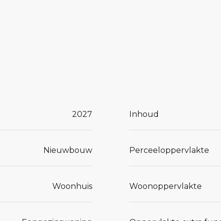
ied
2027
Inhoud
een
Nieuwbouw
Perceeloppervlakte
straat. Op
 over de
Woonhuis
Woonoppervlakte
te badkamer
de