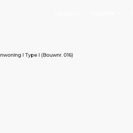
Inspiratie
Diensten
O
nwoning I Type I (Bouwnr. 016)