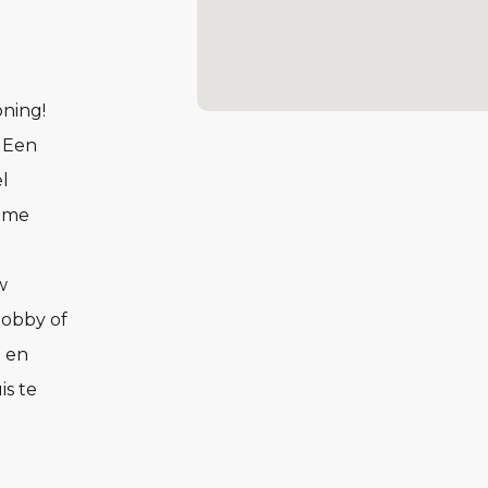
ning!
. Een
l
uime
w
hobby of
- en
is te