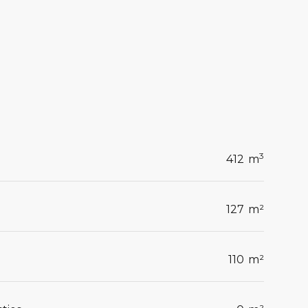
3
412
m
127
m²
110
m²