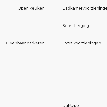
apkamer.
Open keuken
Badkamervoorziening
ruimte met
rote
Soort berging
s Vughtse
Openbaar parkeren
Extra voorzieningen
istieke
taillering,
ijk nu de
euwe
)huis?
Daktype