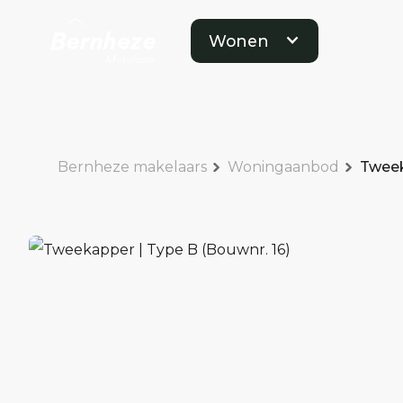
Wonen
Bernheze makelaars
Woningaanbod
Tweek