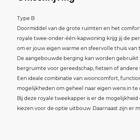
Type B
Doormiddel van de grote ruimten en het comfor
royale twee-onder-één-kapwoning krijg jij de pe
om er jouw eigen warme en sfeervolle thuis van 
De aangebouwde berging kan worden gebruikt 
bergruimte voor gereedschap, fietsen of andere 
Een ideale combinatie van wooncomfort, function
mogelijkheden om geheel naar eigen wens in te r
Bij deze royale tweekapper is er de mogelijkheid
kiezen voor de optie uitbouw. Daarnaast zijn er
opties voor een bergingaanpassing, waarmee ev
extra woonoppervlakte gecreëerd kan worden.
Op de eerste verdieping vind je een ruime badk