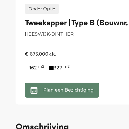
Onder Optie
Tweekapper | Type B (Bouwnr.
HEESWIJK-DINTHER
€ 675.000
k.k.
m2
m2
162
327
Plan een Bezichtiging
Omschrijving