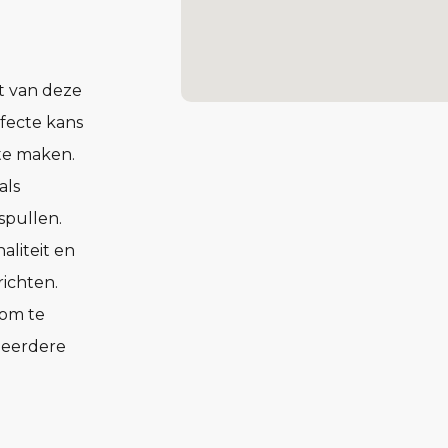
t van deze
rfecte kans
te maken.
als
spullen.
aliteit en
ichten.
 om te
 meerdere
entueel
amer waar