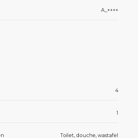
A_++++
4
1
en
Toilet, douche, wastafel