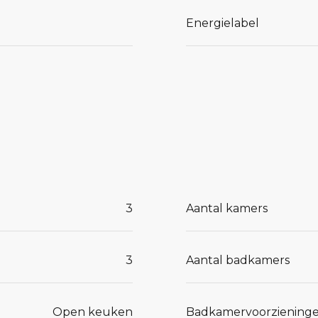
Energielabel
wijkse
3
Aantal kamers
3
Aantal badkamers
Open keuken
Badkamervoorziening