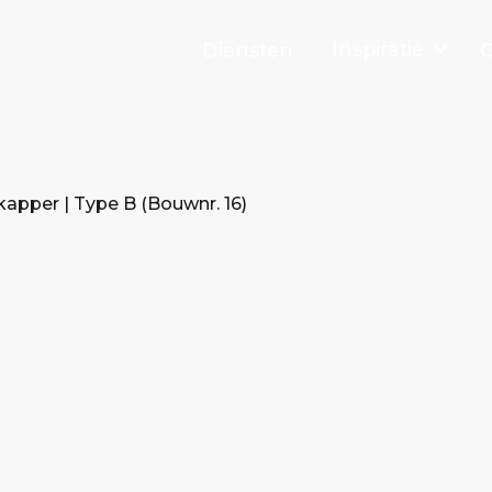
Inspiratie
Diensten
O
apper | Type B (Bouwnr. 16)