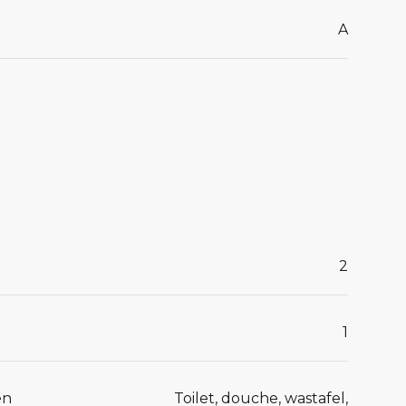
A
2
1
en
Toilet, douche, wastafel,