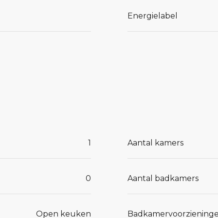
Energielabel
1
Aantal kamers
0
Aantal badkamers
Open keuken
Badkamervoorziening