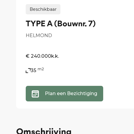
Beschikbaar
TYPE A (Bouwnr. 7)
HELMOND
€ 240.000
k.k.
m2
35
Plan een Bezichtiging
Omschrijving