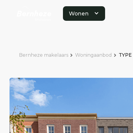
Wonen
Bernheze makelaars
Woningaanbod
TYPE 