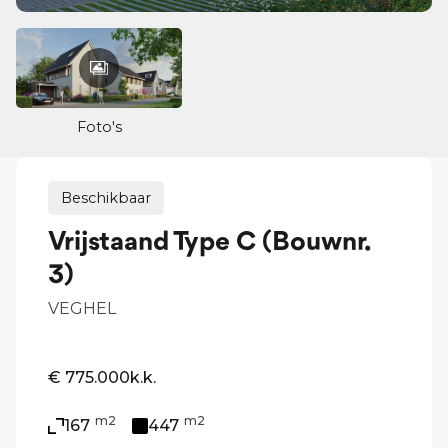
Foto's
Beschikbaar
Vrijstaand Type C (Bouwnr.
3)
VEGHEL
€ 775.000
k.k.
m2
m2
167
447