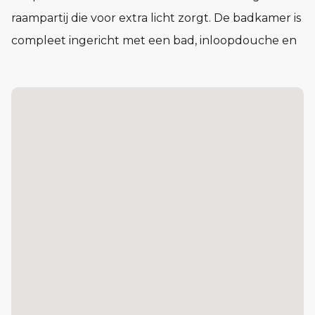
raampartij die voor extra licht zorgt. De badkamer is
compleet ingericht met een bad, inloopdouche en
wasbak. Op de eerste verdieping vind je daarnaast
een separaat toilet. Met de vaste trap bereik je de
zolder, die je helemaal naar eigen wens kunt
indelen.
Lees meer...