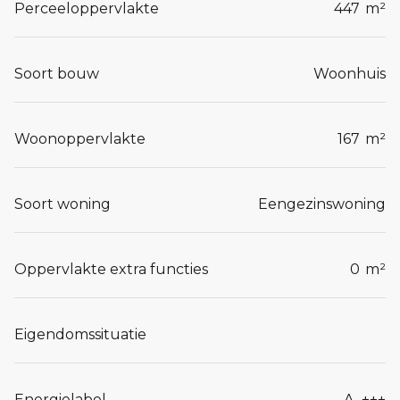
Perceeloppervlakte
447
m²
Soort bouw
Woonhuis
Woonoppervlakte
167
m²
Soort woning
Eengezinswoning
Oppervlakte extra functies
0
m²
Eigendomssituatie
Energielabel
A_+++