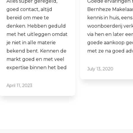
Goede ervaringen met
Fijne makelaar. 
Bernheze Makelaars, veel
al mijn 2e wonin
kennis in huis, eens onze
hen laten verko
woonboerderij verkocht
ook een woning 
via hen en later een
aankopen.
goede aankoop gedaan
Laagdrempelig 
met ze na goed advies.
professioneel, ik
ze graag aan.
July 13, 2020
June 16, 2021