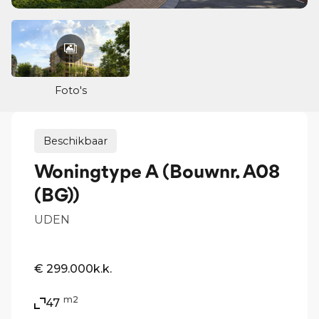
Foto's
Beschikbaar
Woningtype A (Bouwnr. A08
(BG))
UDEN
€ 299.000
k.k.
m2
47