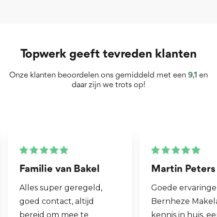
Topwerk geeft tevreden klanten
Onze klanten beoordelen ons gemiddeld met een
9,1
en
daar zijn we trots op!
Martin Peters
Henk van Zog
Goede ervaringen met
Fijne makelaar. 
Bernheze Makelaars, veel
al mijn 2e woni
kennis in huis, eens onze
hen laten verk