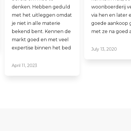
woonboerderij verkocht
ook een woning
via hen en later een
aankopen.
goede aankoop gedaan
Laagdrempelig 
met ze na goed advies.
professioneel, i
ze graag aan.
July 13, 2020
June 16, 2021