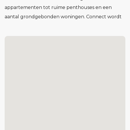
appartementen tot ruime penthouses en een
aantal grondgebonden woningen. Connect wordt
een buurt waar het voelt alsof je elkaar al jaren
kent, nog voor je er woont.
In Connect vind je woningen in verschillende typen
en prijsklassen. Compact en praktisch of juist royaal
en licht. Voor één persoon, twee of meer. Of je nu
voor het eerst op jezelf gaat wonen of juist een
volgende stap zet: in Connect vind je de ruimte om
je leven in te richten op jouw manier.
De Kazerne: 87 koopappartementen, van circa 47 tot cir
Het Lokaal: 29 sociale huurappartementen
