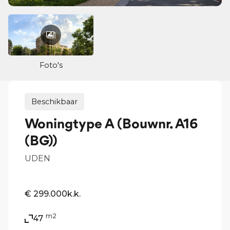
Foto's
Beschikbaar
Woningtype A (Bouwnr. A16
(BG))
UDEN
€ 299.000
k.k.
m2
47