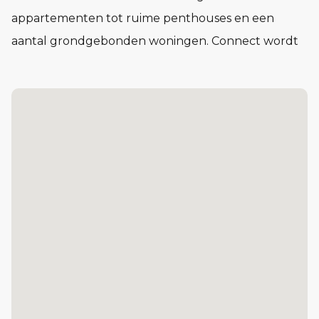
appartementen tot ruime penthouses en een
aantal grondgebonden woningen. Connect wordt
een buurt waar het voelt alsof je elkaar al jaren
kent, nog voor je er woont.
In Connect vind je woningen in verschillende typen
en prijsklassen. Compact en praktisch of juist royaal
en licht. Voor één persoon, twee of meer. Of je nu
voor het eerst op jezelf gaat wonen of juist een
volgende stap zet: in Connect vind je de ruimte om
je leven in te richten op jouw manier.
De Kazerne: 87 koopappartementen, van circa 47 tot cir
Het Lokaal: 29 sociale huurappartementen
