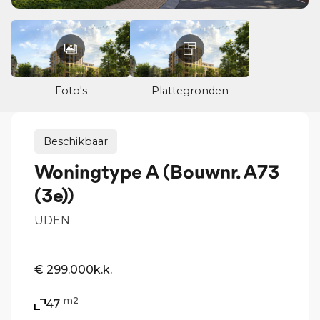
Foto's
Plattegronden
Beschikbaar
Woningtype A (Bouwnr. A73
(3e))
UDEN
€ 299.000
k.k.
m2
47