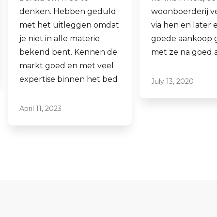
woonboerderij verkocht
ook een woning 
via hen en later een
aankopen.
goede aankoop gedaan
Laagdrempelig 
met ze na goed advies.
professioneel, ik
ze graag aan.
July 13, 2020
June 16, 2021