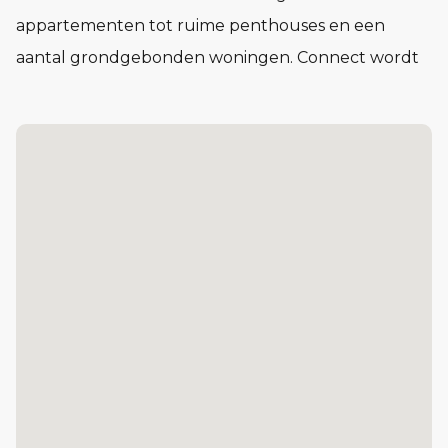
appartementen tot ruime penthouses en een
aantal grondgebonden woningen. Connect wordt
een buurt waar het voelt alsof je elkaar al jaren
kent, nog voor je er woont.
In Connect vind je woningen in verschillende typen
en prijsklassen. Compact en praktisch of juist royaal
en licht. Voor één persoon, twee of meer. Of je nu
voor het eerst op jezelf gaat wonen of juist een
volgende stap zet: in Connect vind je de ruimte om
je leven in te richten op jouw manier.
De Kazerne: 87 koopappartementen, van circa 47 tot cir
Het Lokaal: 29 sociale huurappartementen
