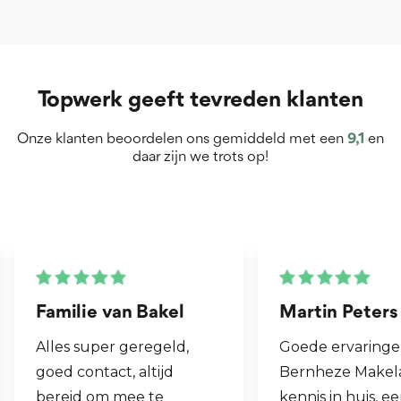
Topwerk geeft tevreden klanten
Onze klanten beoordelen ons gemiddeld met een
9,1
en
daar zijn we trots op!
Martin Peters
Henk van Zog
Goede ervaringen met
Fijne makelaar. 
Bernheze Makelaars, veel
al mijn 2e wonin
kennis in huis, eens onze
hen laten verko