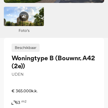
Foto's
Beschikbaar
Woningtype B (Bouwnr. A42
(2e))
UDEN
€ 365.000
k.k.
m2
63