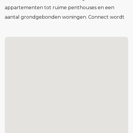
appartementen tot ruime penthouses en een
aantal grondgebonden woningen. Connect wordt
een buurt waar het voelt alsof je elkaar al jaren
kent, nog voor je er woont.
In Connect vind je woningen in verschillende typen
en prijsklassen. Compact en praktisch of juist royaal
en licht. Voor één persoon, twee of meer. Of je nu
voor het eerst op jezelf gaat wonen of juist een
volgende stap zet: in Connect vind je de ruimte om
je leven in te richten op jouw manier.
De Kazerne: 87 koopappartementen, van circa 47 tot cir
Het Lokaal: 29 sociale huurappartementen
