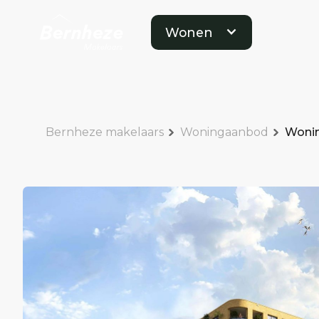
Wonen
Bernheze makelaars
Woningaanbod
Wonin