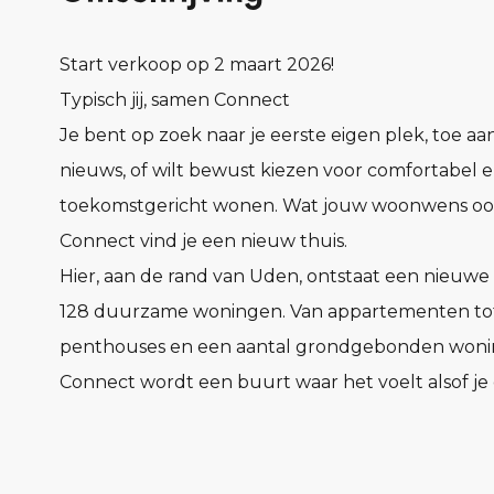
Start verkoop op 2 maart 2026!
Typisch jij, samen Connect
Je bent op zoek naar je eerste eigen plek, toe aan
nieuws, of wilt bewust kiezen voor comfortabel 
toekomstgericht wonen. Wat jouw woonwens ook 
Connect vind je een nieuw thuis.
Hier, aan de rand van Uden, ontstaat een nieuw
128 duurzame woningen. Van appartementen to
penthouses en een aantal grondgebonden woni
Connect wordt een buurt waar het voelt alsof je 
jaren kent, nog voor je er woont.
In Connect vind je woningen in verschillende ty
prijsklassen. Compact en praktisch of juist royaal e