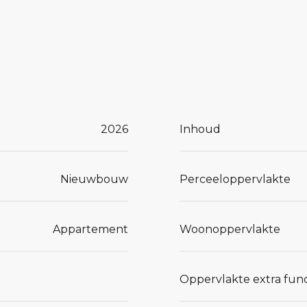
t eerst op
 in Connect
uw manier.
 circa 157m²

2026
Inhoud
fort en
et leven van
Nieuwbouw
Perceeloppervlakte
jectwebsite
Appartement
Woonoppervlakte
uw
Oppervlakte extra func
ons