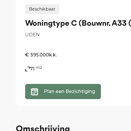
Beschikbaar
Woningtype C (Bouwnr. A33 (
UDEN
€ 395.000
k.k.
m2
71
Plan een Bezichtiging
Omschrijving