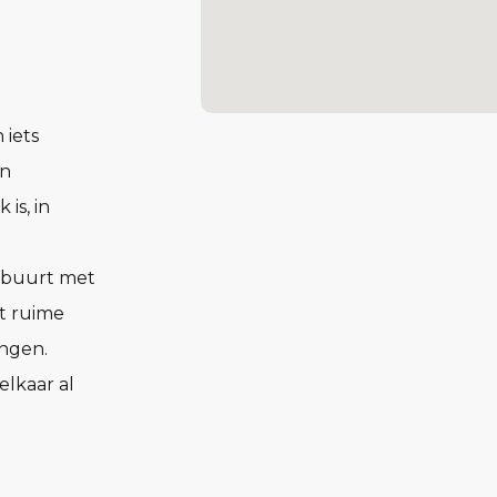
 iets
en
is, in
e buurt met
t ruime
ngen.
elkaar al
pen en
n licht.