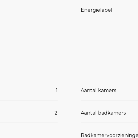
 via de
Energielabel
1
Aantal kamers
2
Aantal badkamers
Badkamervoorziening