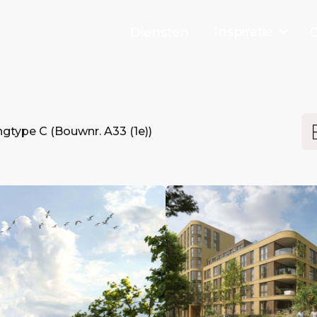
Inspiratie
Diensten
O
gtype C (Bouwnr. A33 (1e))