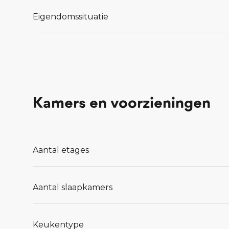
kenbaar maken op het online inschrijfformulier
Eigendomssituatie
website
www.connect-uden.nl
.
Lees meer...
Kamers en voorzieningen
Aantal etages
Aantal slaapkamers
Keukentype