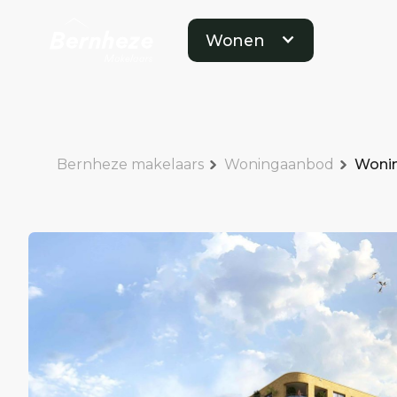
Wonen
Bernheze makelaars
Woningaanbod
Wonin