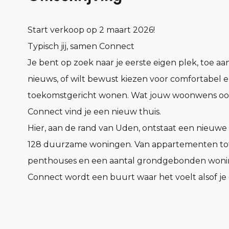
Start verkoop op 2 maart 2026!
Typisch jij, samen Connect
Je bent op zoek naar je eerste eigen plek, toe aan
nieuws, of wilt bewust kiezen voor comfortabel 
toekomstgericht wonen. Wat jouw woonwens ook 
Connect vind je een nieuw thuis.
Hier, aan de rand van Uden, ontstaat een nieuw
128 duurzame woningen. Van appartementen to
penthouses en een aantal grondgebonden woni
Connect wordt een buurt waar het voelt alsof je 
jaren kent, nog voor je er woont.
In Connect vind je woningen in verschillende ty
prijsklassen. Compact en praktisch of juist royaal e