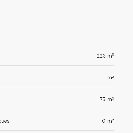
3
226
m
m²
75
m²
ties
0
m²