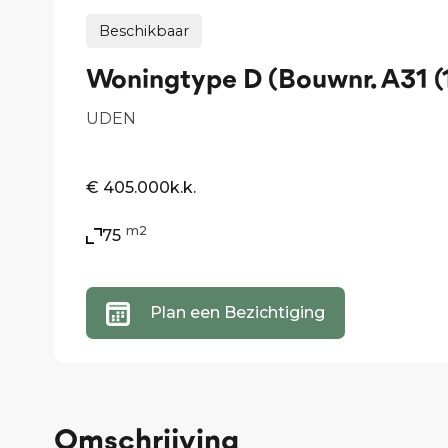
Beschikbaar
Woningtype D (Bouwnr. A31 (1
UDEN
€ 405.000
k.k.
m2
75
Plan een Bezichtiging
Omschrijving