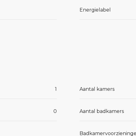
Energielabel
1
Aantal kamers
0
Aantal badkamers
Badkamervoorziening