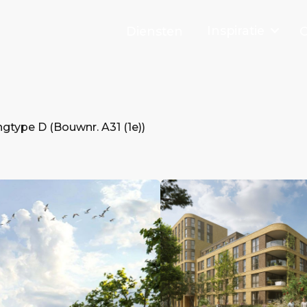
Inspiratie
Diensten
O
gtype D (Bouwnr. A31 (1e))