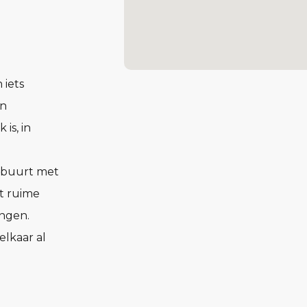
 iets
en
is, in
e buurt met
t ruime
ngen.
elkaar al
pen en
n licht.