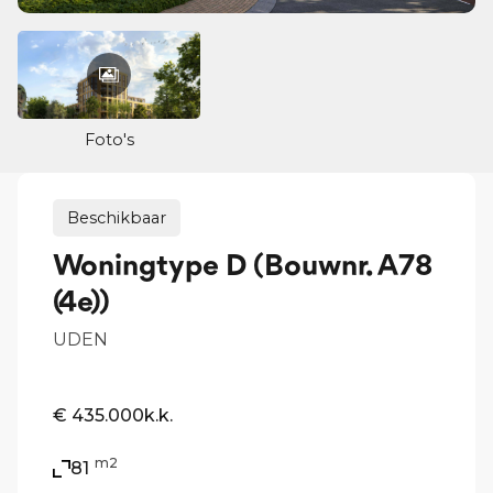
Foto's
Beschikbaar
Woningtype D (Bouwnr. A78
(4e))
UDEN
€ 435.000
k.k.
m2
81