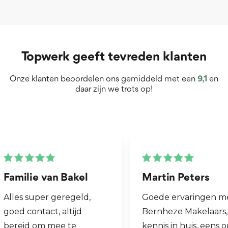
Topwerk geeft tevreden klanten
Onze klanten beoordelen ons gemiddeld met een
9,1
en
daar zijn we trots op!
Martin Peters
Henk van Zog
Goede ervaringen met
Fijne makelaar. 
Bernheze Makelaars, veel
al mijn 2e wonin
kennis in huis, eens onze
hen laten verko