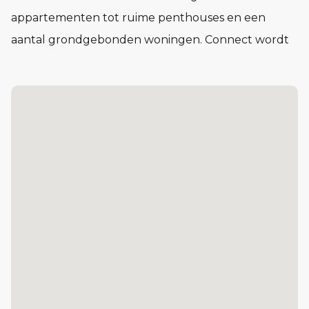
appartementen tot ruime penthouses en een
aantal grondgebonden woningen. Connect wordt
een buurt waar het voelt alsof je elkaar al jaren
kent, nog voor je er woont.
In Connect vind je woningen in verschillende typen
en prijsklassen. Compact en praktisch of juist royaal
en licht. Voor één persoon, twee of meer. Of je nu
voor het eerst op jezelf gaat wonen of juist een
volgende stap zet: in Connect vind je de ruimte om
je leven in te richten op jouw manier.
De Kazerne: 87 koopappartementen, van circa 47 tot cir
Het Lokaal: 29 sociale huurappartementen
