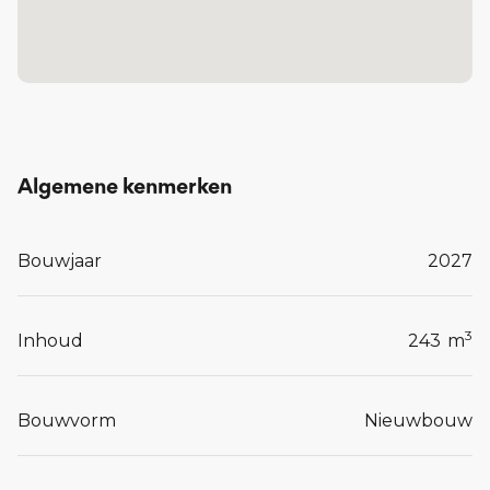
De gebouwen zijn ontworpen met oog voor
comfort en kwaliteit, en sluiten aan bij de omgeving
én bij het leven van vandaag.
Tot en met 20 maart 2026 om 23:59u kunt u, uw
voorkeur voor één of meerdere woningen bij ons
kenbaar maken op het online inschrijfformulier
Algemene kenmerken
via de website
www.connect-uden.nl
.
Bouwjaar
2027
Lees meer...
3
Inhoud
243
m
Bouwvorm
Nieuwbouw