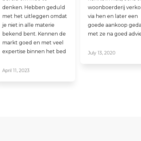
woonboerderij verkocht
ook een woning 
via hen en later een
aankopen.
goede aankoop gedaan
Laagdrempelig 
met ze na goed advies.
professioneel, ik
ze graag aan.
July 13, 2020
June 16, 2021